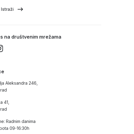
Istraži
nas na društvenim mrežama
ce
lja Aleksandra 246,
grad
a 41,
grad
e: Radnim danima
bota 09-16:30h