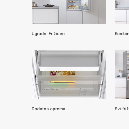
Ugradni Frižideri
Kombino
Dodatna oprema
Svi friž