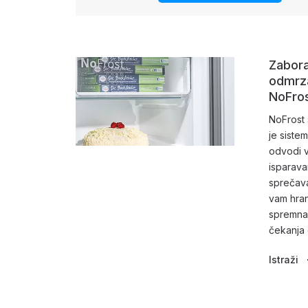
Zabora
odmrza
NoFros
NoFrost
je sistem
odvodi 
isparav
sprečava
vam hra
spremna 
čekanja
Istraži