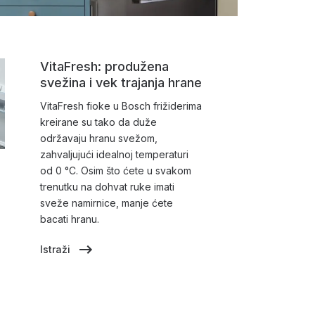
VitaFresh: produžena
svežina i vek trajanja hrane
VitaFresh fioke u Bosch frižiderima
kreirane su tako da duže
održavaju hranu svežom,
zahvaljujući idealnoj temperaturi
od 0 °C. Osim što ćete u svakom
trenutku na dohvat ruke imati
sveže namirnice, manje ćete
bacati hranu.
Istraži