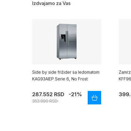
Izdvajamo za Vas
Side by side frižider sa ledomatom
Zamrzi
KAG93AIEP Serie 6, No Frost
KFF96
287.552 RSD
-21%
399
363.990 RSD