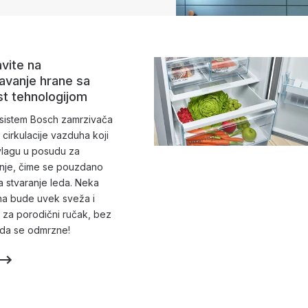
vite na
vanje hrane sa
t tehnologijom
 sistem Bosch zamrzivača
 cirkulacije vazduha koji
vlagu u posudu za
anje, čime se pouzdano
 stvaranje leda. Neka
na bude uvek sveža i
za porodični ručak, bez
 da se odmrzne!