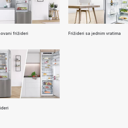
vani frižideri
Frižideri sa jednim vratima
ideri