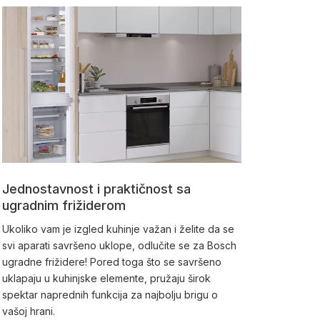
Jednostavnost i praktičnost sa
ugradnim frižiderom
Ukoliko vam je izgled kuhinje važan i želite da se
svi aparati savršeno uklope, odlučite se za Bosch
ugradne frižidere! Pored toga što se savršeno
uklapaju u kuhinjske elemente, pružaju širok
spektar naprednih funkcija za najbolju brigu o
vašoj hrani.