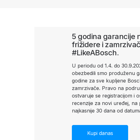
5 godina garancije 
frižidere i zamrzivač
#LikeABosch.
U periodu od 1.4. do 30.9.20
obezbedili smo produženu g
godine za sve kupljene Bosch
zamrzivače. Pravo na podru
ostvaruje se registracijom i 
recenzije za novi uređej, n
najkasnije 30 dana od datum
Kupi danas