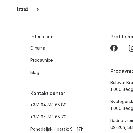
Istraži
Interprom
Pratite 
O nama
Prodavnice
Prodavni
Blog
Bulevar Kra
11000 Beo
Kontakt centar
Svetogorsk
+381 64 813 65 89
11000 Beo
+381 64 813 65 70
Radno vrem
09-20h, Su
Ponedeljak - petak: 9 - 17h