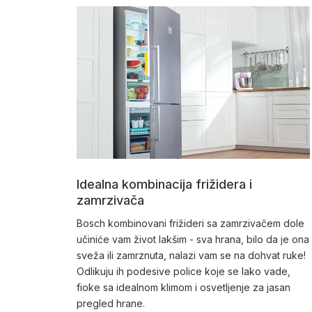
Idealna kombinacija frižidera i
zamrzivača
Bosch kombinovani frižideri sa zamrzivačem dole
učiniće vam život lakšim - sva hrana, bilo da je ona
sveža ili zamrznuta, nalazi vam se na dohvat ruke!
Odlikuju ih podesive police koje se lako vade,
fioke sa idealnom klimom i osvetljenje za jasan
pregled hrane.