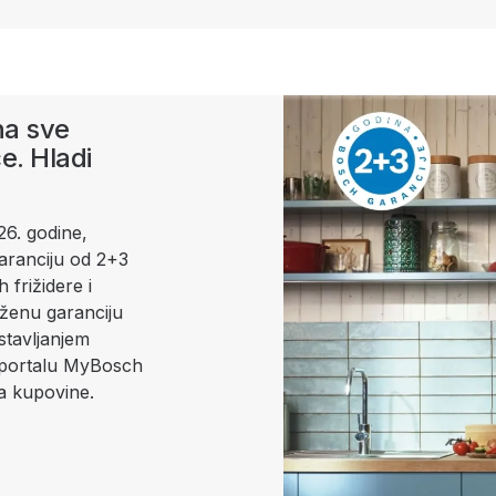
na sve
e. Hladi
26. godine,
aranciju od 2+3
 frižidere i
ženu garanciju
ostavljanjem
a portalu MyBosch
a kupovine.