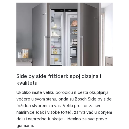
Side by side frižideri: spoj dizajna i
kvaliteta
Ukoliko imate veliku porodicu ili česta okupljanja i
večere u svom stanu, onda su Bosch Side by side
frižideri stvoreni za vas! Veliki prostor za sve
namirnice (čak i visoke torte), zamrzivač u donjem
delu i napredne funkcije - idealno za sve prave
gurmane.