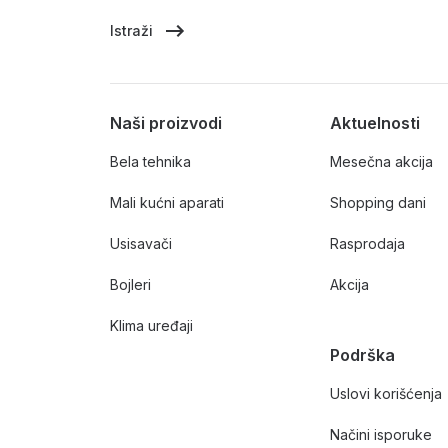
Istraži
Naši proizvodi
Aktuelnosti
Bela tehnika
Mesečna akcija
Mali kućni aparati
Shopping dani
Usisavači
Rasprodaja
Bojleri
Akcija
Klima uređaji
Podrška
Uslovi korišćenja
Načini isporuke