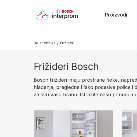
Proizvodi
Bela tehnika
/
Frižideri
Frižideri Bosch
Bosch frižideri imaju prostrane fioke, napre
hlađenja, pregledne i lako podesive police i
za svu vašu hranu. Istražite našu ponudu i u