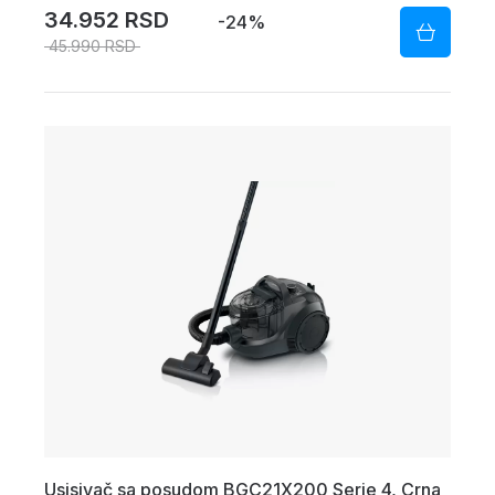
34.952 RSD
-24%
45.990 RSD
Usisivač sa posudom BGC21X200 Serie 4, Crna