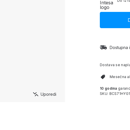
Do 12 r
Dostupna i
Dostava se napl
Mesečna akc
10 godina
garanc
SKU: BCS71HYG
Uporedi