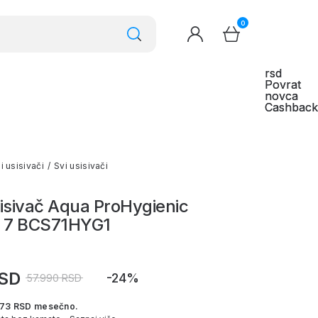
0
i usisivači
/
Svi usisivači
isivač Aqua ProHygienic
d 7 BCS71HYG1
RSD
-24%
57.990 RSD
673 RSD mesečno.