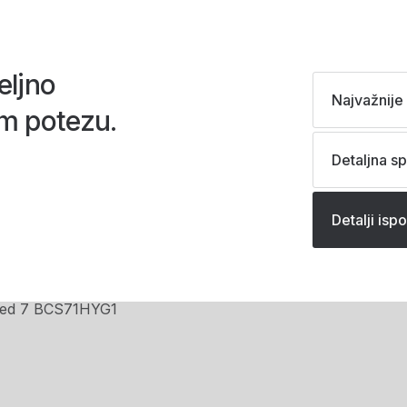
eljno
Najvažnije 
m potezu.
Detaljna sp
Detalji isp