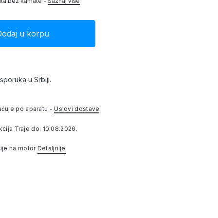
ata bez kamate -
Saznaj više
sporuka u Srbiji.
aćuje po aparatu -
Uslovi dostave
ija Traje do: 10.08.2026.
ije na motor
Detaljnije
1