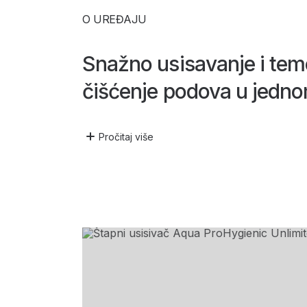
O UREĐAJU
Snažno usisavanje i tem
čišćenje podova u jedno
Pročitaj
više