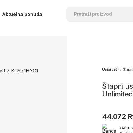
Aktuelna ponuda
Usisivači
/
Štapn
Štapni us
Unlimite
44.072 
Od 3.