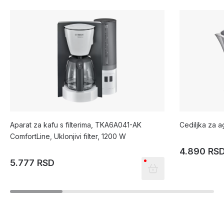
Aparat za kafu s filterima, TKA6A041-AK
Cediljka za 
ComfortLine, Uklonjivi filter, 1200 W
4.890 RS
5.777 RSD