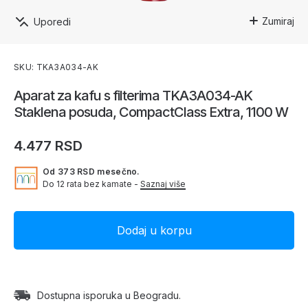
Zumiraj
Uporedi
SKU: TKA3A034-AK
Aparat za kafu s filterima TKA3A034-AK
Staklena posuda, CompactClass Extra, 1100 W
4.477 RSD
Od 373 RSD mesečno.
Do 12 rata bez kamate -
Saznaj više
Dostupna isporuka u Beogradu.