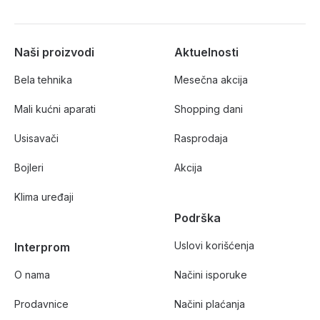
Naši proizvodi
Aktuelnosti
Bela tehnika
Mesečna akcija
Mali kućni aparati
Shopping dani
Usisavači
Rasprodaja
Bojleri
Akcija
Klima uređaji
Podrška
Uslovi korišćenja
Interprom
O nama
Načini isporuke
Prodavnice
Načini plaćanja