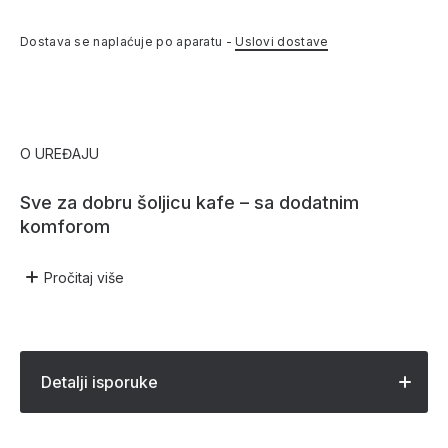
Dostava se naplaćuje po aparatu -
Uslovi dostave
O UREĐAJU
Sve za dobru šoljicu kafe – sa dodatnim
komforom
Pročitaj
više
Detalji isporuke