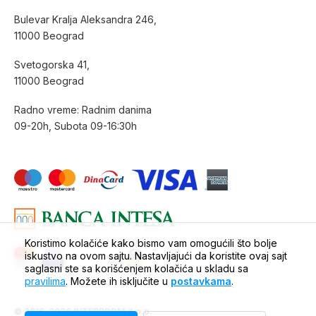
Bulevar Kralja Aleksandra 246,
11000 Beograd
Svetogorska 41,
11000 Beograd
Radno vreme: Radnim danima
09-20h, Subota 09-16:30h
Koristimo kolačiće kako bismo vam omogućili što bolje
iskustvo na ovom sajtu. Nastavljajući da koristite ovaj sajt
saglasni ste sa korišćenjem kolačića u skladu sa
pravilima
. Možete ih isključite u
postavkama
.
© 2016-2026 INTERPROM d.o.o.