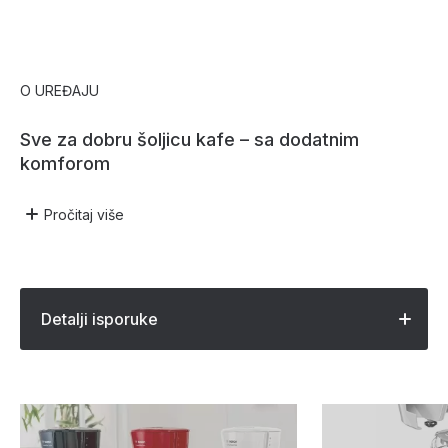
O UREĐAJU
Sve za dobru šoljicu kafe – sa dodatnim
komforom
Pročitaj
više
Detalji isporuke