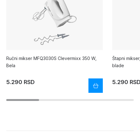
Ručni mikser MFQ3030S Clevermixx 350 W,
Štapni mikse
Bela
blade
5.290 RSD
5.290 RS