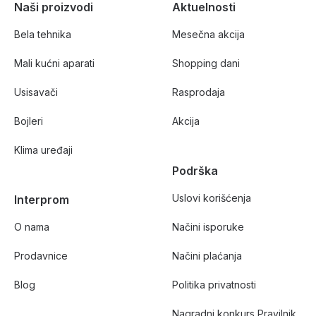
Naši proizvodi
Aktuelnosti
Bela tehnika
Mesečna akcija
Mali kućni aparati
Shopping dani
Usisavači
Rasprodaja
Bojleri
Akcija
Klima uređaji
Podrška
Uslovi korišćenja
Interprom
O nama
Načini isporuke
Prodavnice
Načini plaćanja
Blog
Politika privatnosti
Nagradni konkurs Pravilnik