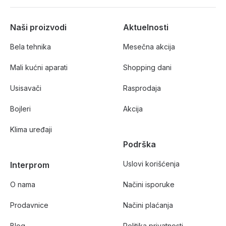
Naši proizvodi
Aktuelnosti
Bela tehnika
Mesečna akcija
Mali kućni aparati
Shopping dani
Usisavači
Rasprodaja
Bojleri
Akcija
Klima uređaji
Podrška
Uslovi korišćenja
Interprom
O nama
Načini isporuke
Prodavnice
Načini plaćanja
Blog
Politika privatnosti