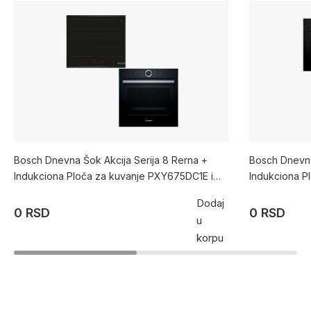
Bosch Dnevna Šok Akcija Serija 8 Rerna +
Bosch Dnevna
Indukciona Ploča za kuvanje PXY675DC1E i
Indukciona P
HBG675BB1
HBA573BB1
Dodaj
0 RSD
0 RSD
u
korpu