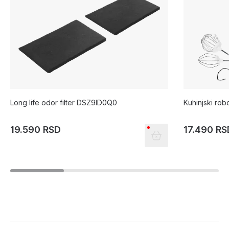
Long life odor filter DSZ9ID0Q0
Kuhinjski r
19.590 RSD
17.490 RS