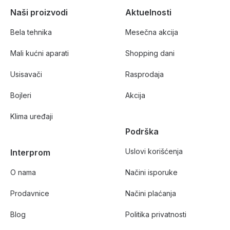
Naši proizvodi
Aktuelnosti
Bela tehnika
Mesečna akcija
Mali kućni aparati
Shopping dani
Usisavači
Rasprodaja
Bojleri
Akcija
Klima uređaji
Podrška
Uslovi korišćenja
Interprom
O nama
Načini isporuke
Prodavnice
Načini plaćanja
Blog
Politika privatnosti