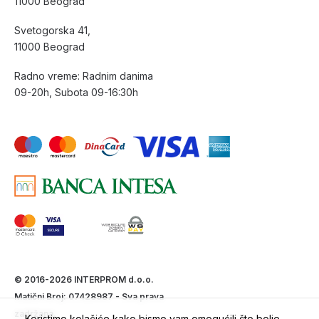
11000 Beograd
Svetogorska 41,
11000 Beograd
Radno vreme: Radnim danima
09-20h, Subota 09-16:30h
© 2016-2026 INTERPROM d.o.o.
Matični Broj: 07428987 - Sva prava
zadržana.
Koristimo kolačiće kako bismo vam omogućili što bolje