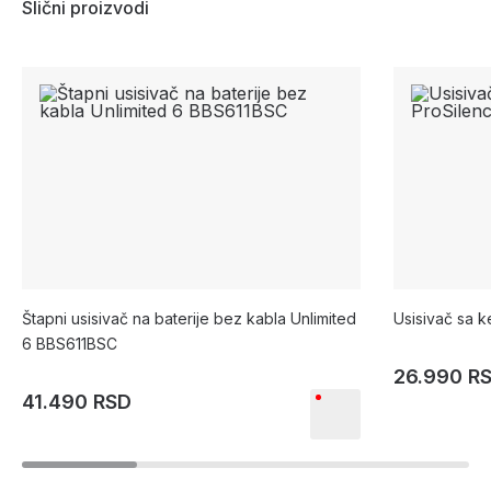
Slični proizvodi
Štapni usisivač na baterije bez kabla Unlimited
Usisivač sa 
6 BBS611BSC
26.990 R
41.490 RSD