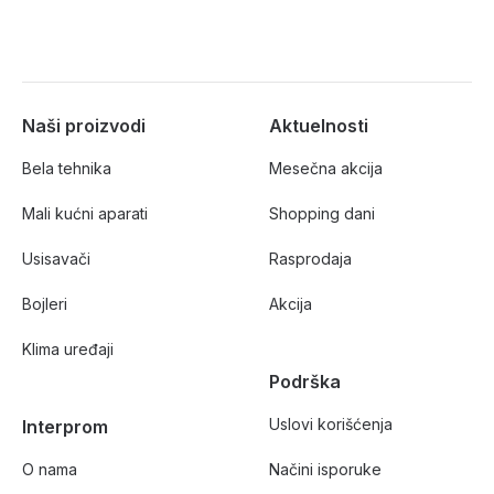
Naši proizvodi
Aktuelnosti
Bela tehnika
Mesečna akcija
Mali kućni aparati
Shopping dani
Usisavači
Rasprodaja
Bojleri
Akcija
Klima uređaji
Podrška
Uslovi korišćenja
Interprom
O nama
Načini isporuke