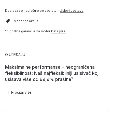
Dostava se naplaćuje po aparatu -
Uslovi dostave
Mesečna akcija
10 godina
garancije na motor
Detaljnije
O UREĐAJU
Maksimalne performanse – neograničena
fleksibilnost: Naš najfleksibilniji usisivač koji
usisava više od 99,9% prašine¹
Pročitaj
više