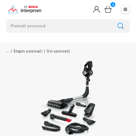
0
/
Štapni usisivači
/
Svi usisivači