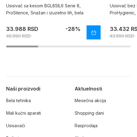
Usisivač sa kesom BGL8SIL6 Serie 8,
Usisivač bez
ProSilence, Snažan i izuzetno tih, bela
ProHygienic,
33.988 RSD
-28%
33.432 R
46.990 RSD
43.990 RSD
Naši proizvodi
Aktuelnosti
Bela tehnika
Mesečna akcija
Mali kućni aparati
Shopping dani
Usisavači
Rasprodaja