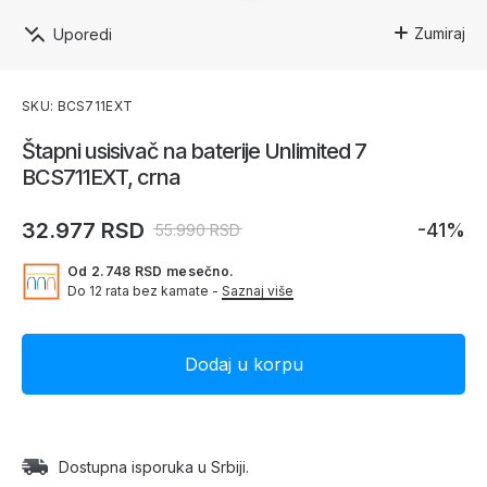
Zumiraj
Uporedi
SKU: BCS711EXT
Štapni usisivač na baterije Unlimited 7
BCS711EXT, crna
32.977 RSD
-41%
55.990 RSD
Od 2.748 RSD mesečno.
Do 12 rata bez kamate -
Saznaj više
Dostupna isporuka u Srbiji.