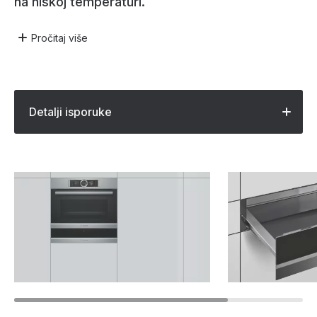
na niskoj temperaturi.
Pročitaj
više
Detalji isporuke