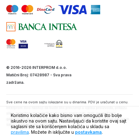
© 2016-2026 INTERPROM d.o.o.
Matični Broj: 07428987 - Sva prava
zadržana.
Sve cene na ovom sajtu iskazane su u dinarima. PDV je uračunat u cenu.
Interprom doo nastoji da bude što precizniji u opisu proizvoda, prikazu
slika, trenutnoj raspoloživosti i ceni proizvoda. Ipak, ne možemo
Koristimo kolačiće kako bismo vam omogućili što bolje
garantovati da su sve navedene informacije i fotografije artikala na ovom
iskustvo na ovom sajtu. Nastavljajući da koristite ovaj sajt
sajtu u potpunosti ispravne.
saglasni ste sa korišćenjem kolačića u skladu sa
pravilima
. Možete ih isključite u
postavkama
.