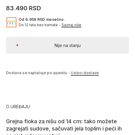
83.490 RSD
Od 6.958 RSD mesečno.
Do 12 rata bez kamate -
Saznaj više
Nije na stanju
Dostava se naplaćuje po aparatu -
Uslovi dostave
O UREĐAJU
Grejna fioka za nišu od 14 cm: tako možete
zagrejati sudove, sačuvati jela toplim i peći ih