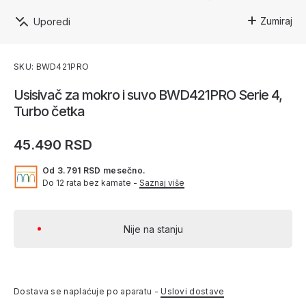
Zumiraj
Uporedi
SKU: BWD421PRO
Usisivač za mokro i suvo BWD421PRO Serie 4,
Turbo četka
45.490 RSD
Od 3.791 RSD mesečno.
Do 12 rata bez kamate -
Saznaj više
Nije na stanju
Dostava se naplaćuje po aparatu -
Uslovi dostave