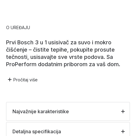
O UREĐAJU
Prvi Bosch 3 u 1 usisivač za suvo i mokro
čišćenje – čistite tepihe, pokupite prosute
tečnosti, usisavajte sve vrste podova. Sa
ProPerform dodatnim priborom za vaš dom.
Pročitaj
više
Najvažnije karakteristike
Detaljna specifikacija