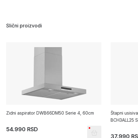
Slični proizvodi
Zidni aspirator DWB66DM50 Serie 4, 60cm
Štapni usisiv
BCH3ALL25 S
54.990 RSD
37.990 R