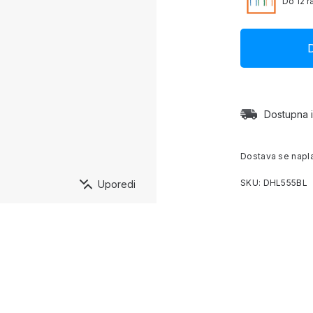
Do 12 r
Dostupna 
Dostava se napl
SKU: DHL555BL
Uporedi