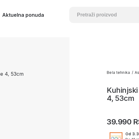
Aktuelna ponuda
Bela tehnika
/
As
Kuhinjski
4, 53cm
39.990 
Od 3.