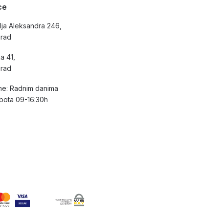
ce
lja Aleksandra 246,
grad
a 41,
grad
e: Radnim danima
bota 09-16:30h