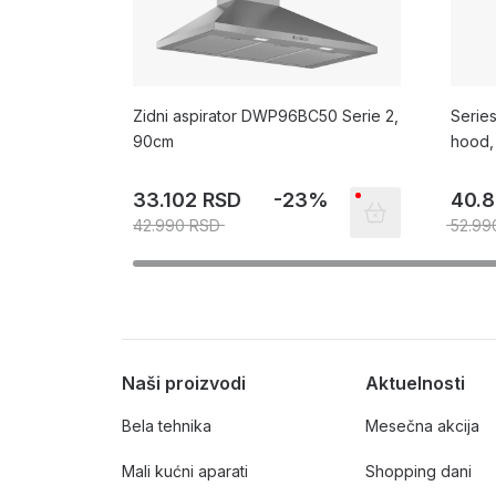
Zidni aspirator DWP96BC50 Serie 2,
Serie
90cm
hood, 
print
33.102 RSD
-23%
40.
42.990 RSD
52.99
Naši proizvodi
Aktuelnosti
Bela tehnika
Mesečna akcija
Mali kućni aparati
Shopping dani