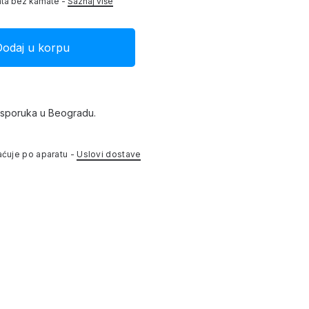
ata bez kamate -
Saznaj više
isporuka u Beogradu.
aćuje po aparatu -
Uslovi dostave