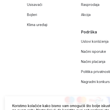
Usisavači
Rasprodaja
Bojleri
Akcija
Klima uređaji
Podrška
Uslovi korišćenja
Načini isporuke
Načini plaćanja
Politika privatnost
Nagradni konkurs 
Koristimo kolačiće kako bismo vam omogućili što bolje iskus