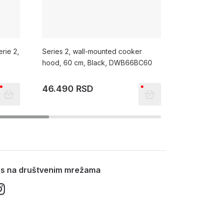
rie 2,
Series 2, wall-mounted cooker
Teleskopsk
hood, 60 cm, Black, DWB66BC60
Serie 4, 6
46.490 RSD
32.332 
41.990 RS
nas na društvenim mrežama