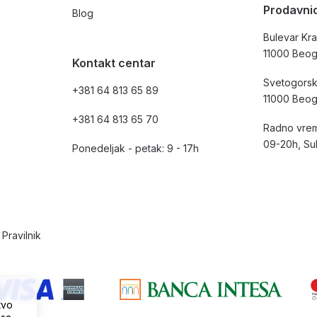
Prodavni
Blog
Bulevar Kra
11000 Beo
Kontakt centar
Svetogorsk
+381 64 813 65 89
11000 Beo
+381 64 813 65 70
Radno vrem
09-20h, Su
Ponedeljak - petak: 9 - 17h
i
Pravilnik
tvo