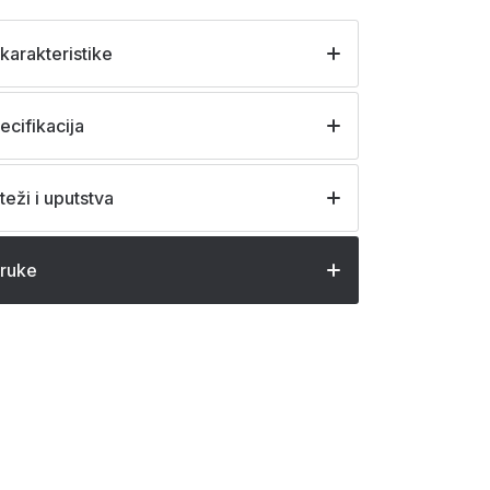
karakteristike
ecifikacija
teži i uputstva
oruke