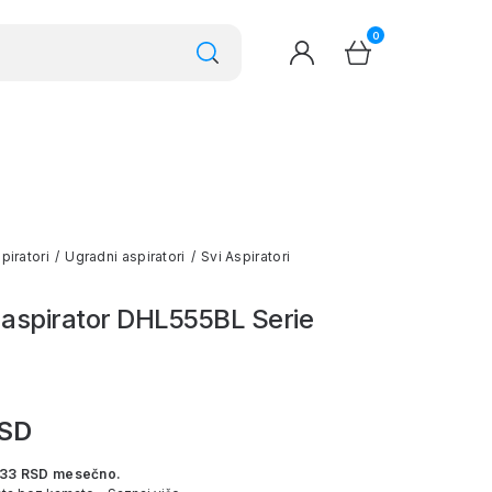
0
piratori
/
Ugradni aspiratori
/
Svi Aspiratori
 aspirator DHL555BL Serie
RSD
333 RSD mesečno.