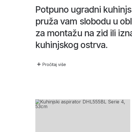
Potpuno ugradni kuhinjsk
pruža vam slobodu u obl
za montažu na zid ili izn
kuhinjskog ostrva.
Pročitaj
više