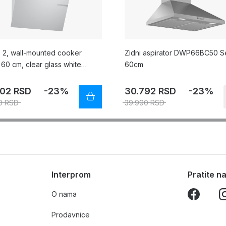
s 2, wall-mounted cooker
Zidni aspirator DWP66BC50 Se
60 cm, clear glass white
60cm
ed, DWK65DK20
802 RSD
-23%
30.792 RSD
-23%
0 RSD
39.990 RSD
Interprom
Pratite 
O nama
Prodavnice