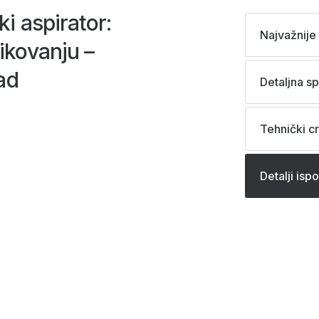
i aspirator:
Najvažnije 
ikovanju –
ad
Detaljna sp
Tehnički cr
Detalji isp