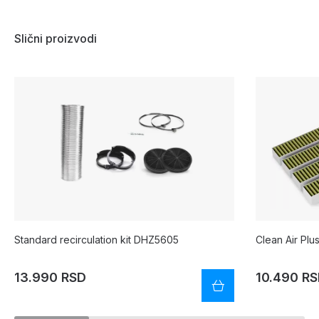
Slični proizvodi
Standard recirculation kit DHZ5605
Clean Air Pl
13.990 RSD
10.490 R