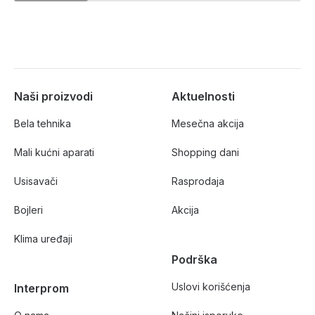
Naši proizvodi
Aktuelnosti
Bela tehnika
Mesečna akcija
Mali kućni aparati
Shopping dani
Usisavači
Rasprodaja
Bojleri
Akcija
Klima uređaji
Podrška
Uslovi korišćenja
Interprom