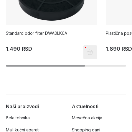
Standard odor filter DWA0LK6A
Plastična po
1.490 RSD
1.890 RS
Naši proizvodi
Aktuelnosti
Bela tehnika
Mesečna akcija
Mali kućni aparati
Shopping dani