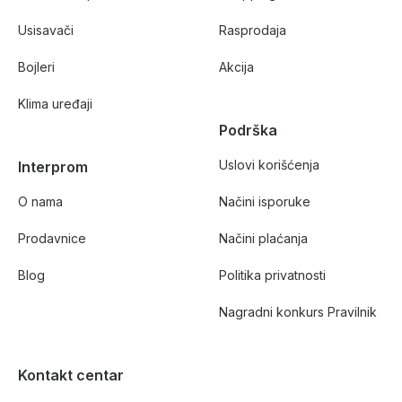
Usisavači
Rasprodaja
Bojleri
Akcija
Klima uređaji
Podrška
Uslovi korišćenja
Interprom
O nama
Načini isporuke
Prodavnice
Načini plaćanja
Blog
Politika privatnosti
Nagradni konkurs Pravilnik
Kontakt centar