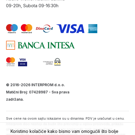
09-20h, Subota 09-16:30h
© 2016-2026 INTERPROM d.o.o.
Matični Broj: 07428987 - Sva prava
zadržana.
Sve cene na ovom sajtu iskazane su u dinarima. PDV je uračunat u cenu.
Interprom doo nastoji da bude što precizniji u opisu proizvoda, prikazu
slika, trenutnoj raspoloživosti i ceni proizvoda. Ipak, ne možemo
Koristimo kolačiće kako bismo vam omogućili što bolje
garantovati da su sve navedene informacije i fotografije artikala na ovom