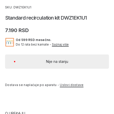
SKU: DWZ1EK1U1
Standard recirculation kit DWZ1EK1U1
7.190 RSD
Od 599 RSD mesečno.
Do 12 rata bez kamate -
Saznaj više
Nije na stanju
Dostava se naplaćuje po aparatu -
Uslovi dostave
O UREĐAJU