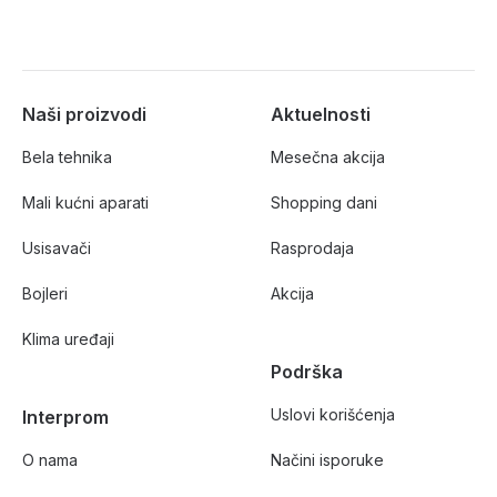
Naši proizvodi
Aktuelnosti
Bela tehnika
Mesečna akcija
Mali kućni aparati
Shopping dani
Usisavači
Rasprodaja
Bojleri
Akcija
Klima uređaji
Podrška
Uslovi korišćenja
Interprom
O nama
Načini isporuke