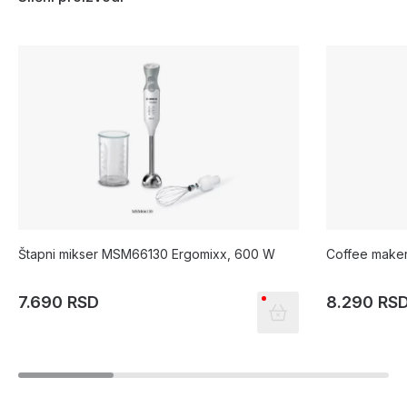
Štapni mikser MSM66130 Ergomixx, 600 W
Coffee make
7.690 RSD
8.290 RS