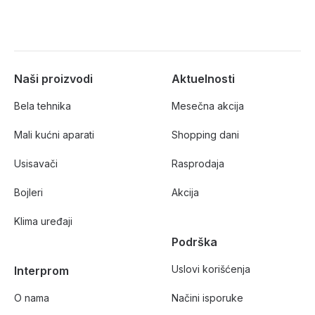
Naši proizvodi
Aktuelnosti
Bela tehnika
Mesečna akcija
Mali kućni aparati
Shopping dani
Usisavači
Rasprodaja
Bojleri
Akcija
Klima uređaji
Podrška
Uslovi korišćenja
Interprom
O nama
Načini isporuke