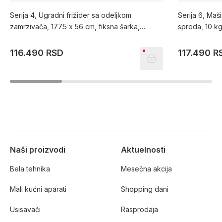
Serija 4, Ugradni frižider sa odeljkom
Serija 6, Maš
zamrzivača, 177.5 x 56 cm, fiksna šarka,
spreda, 10 k
KIL82VFF0
116.490 RSD
117.490 R
Naši proizvodi
Aktuelnosti
Bela tehnika
Mesečna akcija
Mali kućni aparati
Shopping dani
Usisavači
Rasprodaja