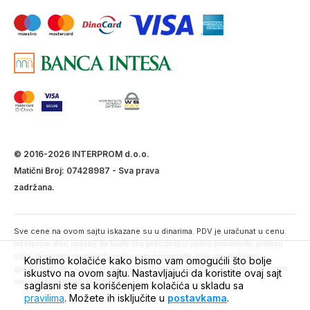
© 2016-2026 INTERPROM d.o.o.
Matični Broj: 07428987 - Sva prava
zadržana.
Sve cene na ovom sajtu iskazane su u dinarima. PDV je uračunat u cenu.
Interprom doo nastoji da bude što precizniji u opisu proizvoda, prikazu
slika, trenutnoj raspoloživosti i ceni proizvoda. Ipak, ne možemo
Koristimo kolačiće kako bismo vam omogućili što bolje
garantovati da su sve navedene informacije i fotografije artikala na ovom
iskustvo na ovom sajtu. Nastavljajući da koristite ovaj sajt
sajtu u potpunosti ispravne.
saglasni ste sa korišćenjem kolačića u skladu sa
pravilima
. Možete ih isključite u
postavkama
.