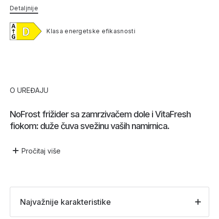
Detaljnije
Klasa energetske efikasnosti
O UREĐAJU
NoFrost frižider sa zamrzivačem dole i VitaFresh
fiokom: duže čuva svežinu vaših namirnica.
Pročitaj
više
Najvažnije karakteristike