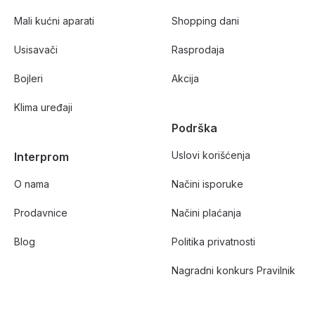
Mali kućni aparati
Shopping dani
Usisavači
Rasprodaja
Bojleri
Akcija
Klima uređaji
Podrška
Uslovi korišćenja
Interprom
O nama
Načini isporuke
Prodavnice
Načini plaćanja
Blog
Politika privatnosti
Nagradni konkurs Pravilnik