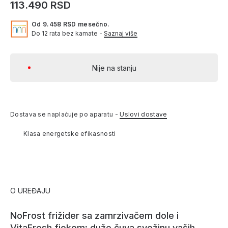
113.490 RSD
Od 9.458 RSD mesečno.
Do 12 rata bez kamate -
Saznaj više
Nije na stanju
Dostava se naplaćuje po aparatu -
Uslovi dostave
Klasa energetske efikasnosti
O UREĐAJU
NoFrost frižider sa zamrzivačem dole i
VitaFresh fiokom: duže čuva svežinu vaših