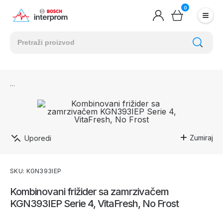
0
Zumiraj
Uporedi
SKU: KGN393IEP
Kombinovani frižider sa zamrzivačem
KGN393IEP Serie 4, VitaFresh, No Frost