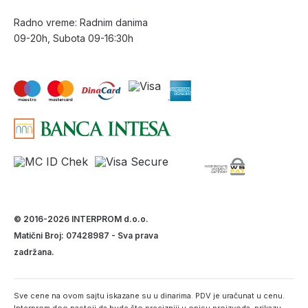
Radno vreme: Radnim danima
09-20h, Subota 09-16:30h
© 2016-2026 INTERPROM d.o.o.
Matični Broj: 07428987 - Sva prava
zadržana.
Sve cene na ovom sajtu iskazane su u dinarima. PDV je uračunat u cenu.
Interprom doo nastoji da bude što precizniji u opisu proizvoda, prikazu