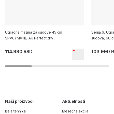
Ugradna mašina za sudove 45 cm
Serija 6, Ug
SPV6YMX11E-AK Perfect dry
sudova, 60 
114.990 RSD
103.990 
Naši proizvodi
Aktuelnosti
Bela tehnika
Mesečna akcija