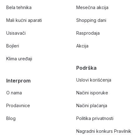
Bela tehnika
Mesečna akcija
Mali kućni aparati
Shopping dani
Usisavači
Rasprodaja
Bojleri
Akcija
Klima uređaji
Podrška
Uslovi korišćenja
Interprom
O nama
Načini isporuke
Prodavnice
Načini plaćanja
Blog
Politika privatnosti
Nagradni konkurs Pravilnik