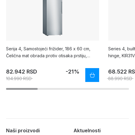
Serija 4, Samostojeći frižider, 186 x 60 cm,
Series 4, buil
Čelična mat obrada protiv otisaka prstiju,
hinge, KIR31
KSV36FIEP
82.942 RSD
-21%
68.522 R
104.990 RSD
88.990 RSD
Naši proizvodi
Aktuelnosti