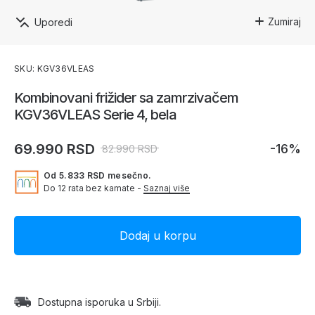
Zumiraj
Uporedi
SKU: KGV36VLEAS
Kombinovani frižider sa zamrzivačem
KGV36VLEAS Serie 4, bela
69.990 RSD
-16%
82.990 RSD
Od 5.833 RSD mesečno.
Do 12 rata bez kamate -
Saznaj više
Dostupna isporuka u Srbiji.