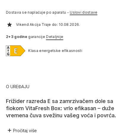
Dostava se naplaćuje po aparatu -
Uslovi dostave
Vikend Akcija Traje do: 10.08.2026.
2+3 godine
garancije
Detaljnije
Klasa energetske efikasnosti
O UREĐAJU
Frižider razreda E sa zamrzivačem dole sa
fiokom VitaFresh Box: vrlo efikasan – duže
vremena čuva svežinu vašeg voća i povrća.
Pročitaj
više