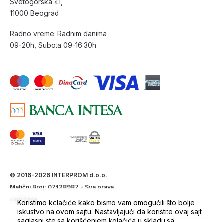
Svetogorska 41,
11000 Beograd
Radno vreme: Radnim danima
09-20h, Subota 09-16:30h
© 2016-2026 INTERPROM d.o.o.
Matični Broj: 07428987 - Sva prava
zadržana.
Koristimo kolačiće kako bismo vam omogućili što bolje
iskustvo na ovom sajtu. Nastavljajući da koristite ovaj sajt
saglasni ste sa korišćenjem kolačića u skladu sa