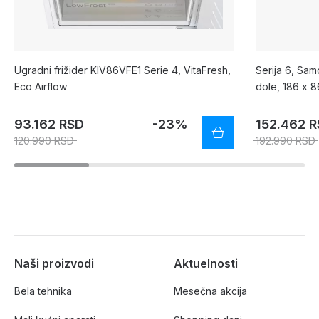
Ugradni frižider KIV86VFE1 Serie 4, VitaFresh,
Serija 6, Sam
Eco Airflow
dole, 186 x 8
fingerprint)
93.162 RSD
-23%
152.462 
120.990 RSD
192.990 RSD
Naši proizvodi
Aktuelnosti
Bela tehnika
Mesečna akcija