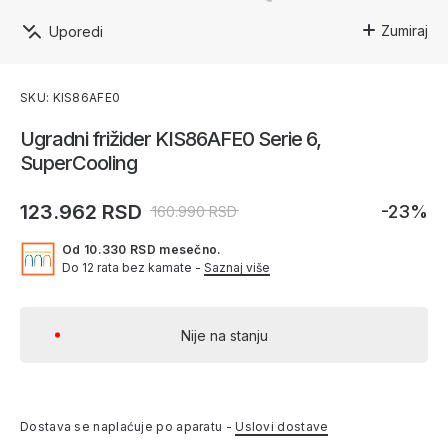
Zumiraj
Uporedi
SKU: KIS86AFE0
Ugradni frižider KIS86AFE0 Serie 6,
SuperCooling
123.962 RSD
-23%
160.990 RSD
Od 10.330 RSD mesečno.
Do 12 rata bez kamate -
Saznaj više
Nije na stanju
Dostava se naplaćuje po aparatu -
Uslovi dostave