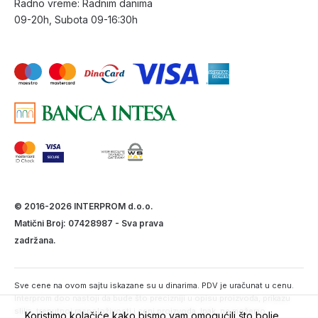
Radno vreme: Radnim danima
09-20h, Subota 09-16:30h
© 2016-2026 INTERPROM d.o.o.
Matični Broj: 07428987 - Sva prava
zadržana.
Sve cene na ovom sajtu iskazane su u dinarima. PDV je uračunat u cenu.
Interprom doo nastoji da bude što precizniji u opisu proizvoda, prikazu
slika, trenutnoj raspoloživosti i ceni proizvoda. Ipak, ne možemo
Koristimo kolačiće kako bismo vam omogućili što bolje