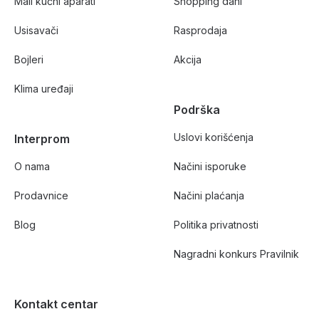
Mali kućni aparati
Shopping dani
Usisavači
Rasprodaja
Bojleri
Akcija
Klima uređaji
Podrška
Uslovi korišćenja
Interprom
O nama
Načini isporuke
Prodavnice
Načini plaćanja
Blog
Politika privatnosti
Nagradni konkurs Pravilnik
Kontakt centar