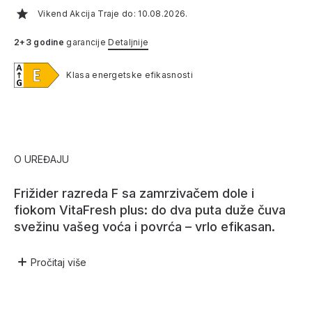
Vikend Akcija Traje do: 10.08.2026.
2+3 godine
garancije
Detaljnije
Klasa energetske efikasnosti
O UREĐAJU
Frižider razreda F sa zamrzivačem dole i
fiokom VitaFresh plus: do dva puta duže čuva
svežinu vašeg voća i povrća – vrlo efikasan.
Pročitaj
više