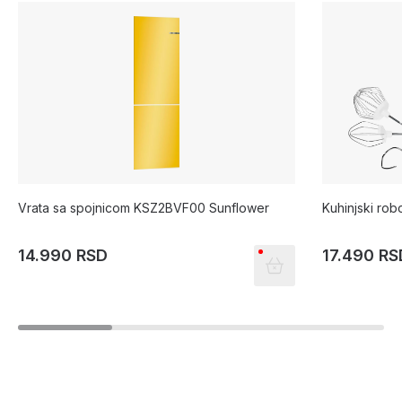
Vrata sa spojnicom KSZ2BVF00 Sunflower
Kuhinjski r
14.990 RSD
17.490 RS