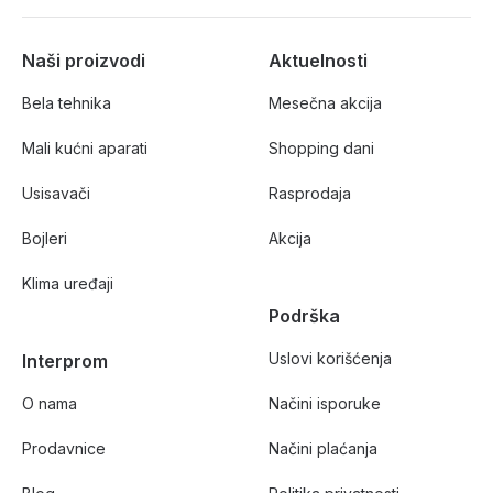
Naši proizvodi
Aktuelnosti
Bela tehnika
Mesečna akcija
Mali kućni aparati
Shopping dani
Usisavači
Rasprodaja
Bojleri
Akcija
Klima uređaji
Podrška
Uslovi korišćenja
Interprom
O nama
Načini isporuke
Prodavnice
Načini plaćanja