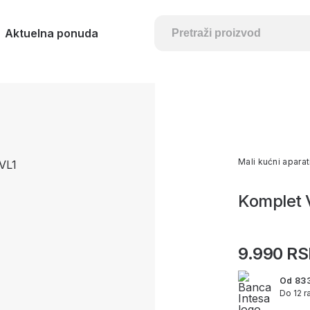
Aktuelna ponuda
Mali kućni aparat
Komplet 
9.990 R
Od 83
Do 12 r