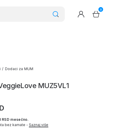
0
i
/
Dodaci za MUM
VeggieLove MUZ5VL1
SD
3 RSD mesečno.
ata bez kamate -
Saznaj više