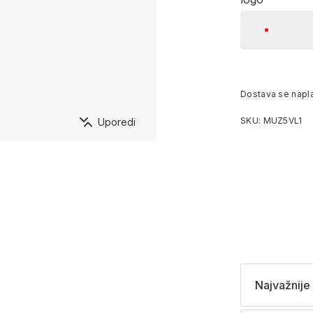
Dostava se napl
SKU: MUZ5VL1
Uporedi
Najvažnije 