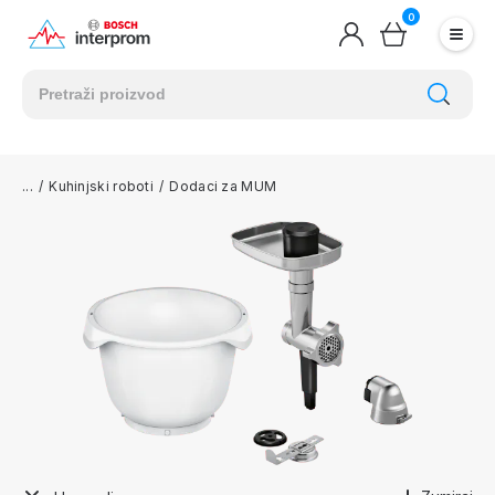
0
/
Kuhinjski roboti
/
Dodaci za MUM