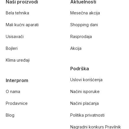
Naši proizvodi
Aktuelnosti
Bela tehnika
Mesečna akcija
Mali kućni aparati
Shopping dani
Usisavači
Rasprodaja
Bojleri
Akcija
Klima uređaji
Podrška
Uslovi korišćenja
Interprom
O nama
Načini isporuke
Prodavnice
Načini plaćanja
Blog
Politika privatnosti
Nagradni konkurs Pravilnik