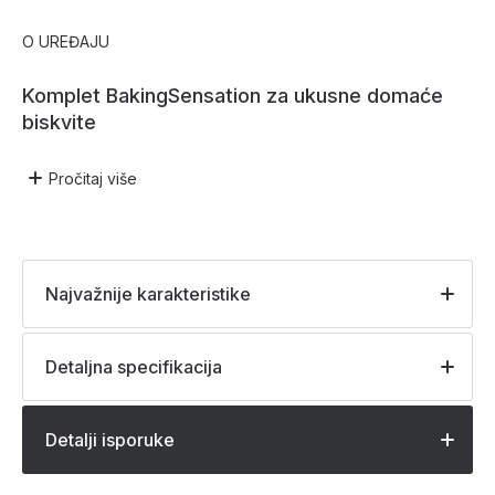
O UREĐAJU
Komplet BakingSensation za ukusne domaće
biskvite
Pročitaj
više
Najvažnije karakteristike
Detaljna specifikacija
Detalji isporuke