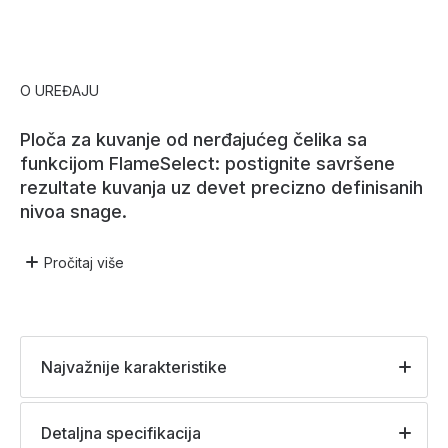
O UREĐAJU
Ploča za kuvanje od nerđajućeg čelika sa
funkcijom FlameSelect: postignite savršene
rezultate kuvanja uz devet precizno definisanih
nivoa snage.
Pročitaj
više
Najvažnije karakteristike
Detaljna specifikacija