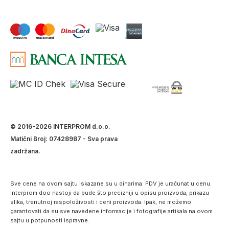
© 2016-2026 INTERPROM d.o.o.
Matični Broj: 07428987 - Sva prava
zadržana.
Sve cene na ovom sajtu iskazane su u dinarima. PDV je uračunat u cenu.
Interprom doo nastoji da bude što precizniji u opisu proizvoda, prikazu
slika, trenutnoj raspoloživosti i ceni proizvoda. Ipak, ne možemo
garantovati da su sve navedene informacije i fotografije artikala na ovom
sajtu u potpunosti ispravne.