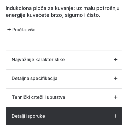
Indukciona ploča za kuvanje: uz malu potrošnju
energije kuvaćete brzo, sigurno i čisto.
Pročitaj
više
Najvažnije karakteristike
Detaljna specifikacija
Tehnički crteži i uputstva
Detalji isporuke