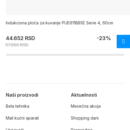
Indukciona ploča za kuvanje PUE611BB5E Serie 4, 60cm
44.652 RSD
-23%
57.990 RSD
Naši proizvodi
Aktuelnosti
Bela tehnika
Mesečna akcija
Mali kućni aparati
Shopping dani
Usisavači
Rasprodaja