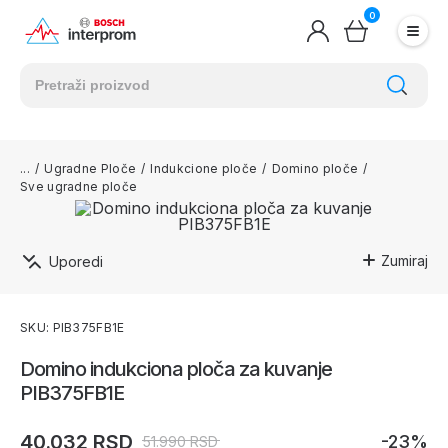
0
/
Ugradne Ploče
/
Indukcione ploče
/
Domino ploče
/
Sve ugradne ploče
Zumiraj
Uporedi
SKU: PIB375FB1E
Domino indukciona ploča za kuvanje
PIB375FB1E
40.032 RSD
-23%
51.990 RSD