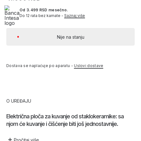
Od 3.499 RSD mesečno.
Do 12 rata bez kamate -
Saznaj više
Nije na stanju
Dostava se naplaćuje po aparatu -
Uslovi dostave
O UREĐAJU
Električna ploča za kuvanje od staklokeramike: sa
njom će kuvanje i čišćenje biti još jednostavnije.
Pročitaj
više