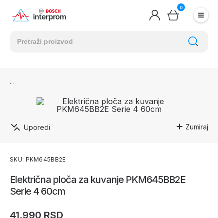
0
Zumiraj
Uporedi
SKU: PKM645BB2E
Električna ploča za kuvanje PKM645BB2E
Serie 4 60cm
41.990 RSD