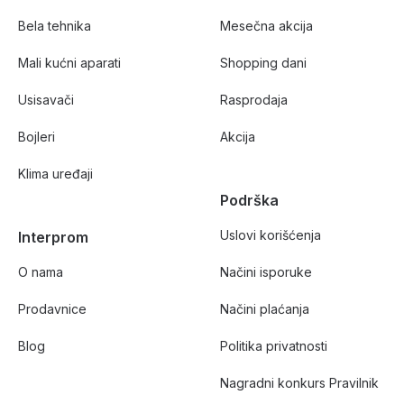
Bela tehnika
Mesečna akcija
Mali kućni aparati
Shopping dani
Usisavači
Rasprodaja
Bojleri
Akcija
Klima uređaji
Podrška
Uslovi korišćenja
Interprom
O nama
Načini isporuke
Prodavnice
Načini plaćanja
Blog
Politika privatnosti
Nagradni konkurs Pravilnik