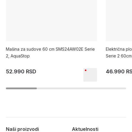
Mašina za sudove 60 cm SMS24AW02E Serie
Električna p
2, AquaStop
Serie 2 60cm
52.990 RSD
46.990 R
Naši proizvodi
Aktuelnosti