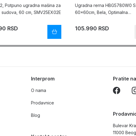
a 2, Potpuno ugradna mašina za
Ugradna rerna HBG5780W0 Se
e sudova, 60 cm, SMV25EX02E
60x60cm, Bela, Optimalna
raspodela toplote
90 RSD
105.990 RSD
Interprom
Pratite 
O nama
Prodavnice
Prodavni
Blog
Bulevar Kra
11000 Beo