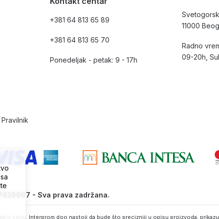
Kontakt centar
Svetogorsk
+381 64 813 65 89
11000 Beo
+381 64 813 65 70
Radno vrem
09-20h, Su
Ponedeljak - petak: 9 - 17h
i
Pravilnik
tvo
 sa
ite
07428987 - Sva prava zadržana.
t u cenu. Interprom doo nastoji da bude što precizniji u opisu proizvoda, prikazu 