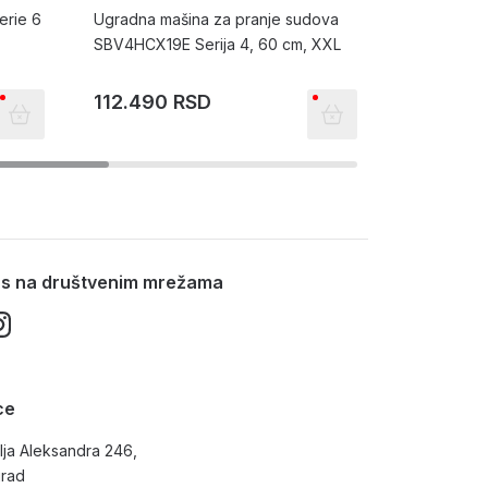
rie 6
Ugradna mašina za pranje sudova
Series 4, h
SBV4HCX19E Serija 4, 60 cm, XXL
WTH8529
112.490 RSD
76.622 
96.990 RS
nas na društvenim mrežama
ce
lja Aleksandra 246,
grad