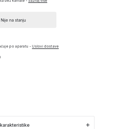
ata bez kamate -
Saznaj više
Nije na stanju
aćuje po aparatu -
Uslovi dostave
0
karakteristike