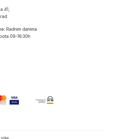
a 41,
grad
e: Radnim danima
bota 09-16:30h
slika,