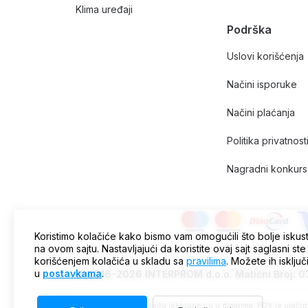
Klima uređaji
Podrška
Uslovi korišćenja
Načini isporuke
Načini plaćanja
Politika privatnost
Nagradni konkurs 
Koristimo kolačiće kako bismo vam omogućili što bolje iskus
na ovom sajtu. Nastavljajući da koristite ovaj sajt saglasni ste
korišćenjem kolačića u skladu sa
pravilima
. Možete ih isključ
u
postavkama
.
© 2016-2026 INTERPROM d.o.o. Matični Broj: 
Sve cene na ovom sajtu iskazane su u dinarima. PDV je uračuna