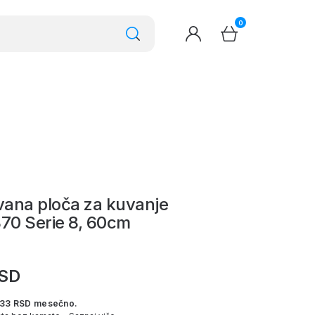
0
ana ploča za kuvanje
0 Serie 8, 60cm
RSD
333 RSD mesečno.