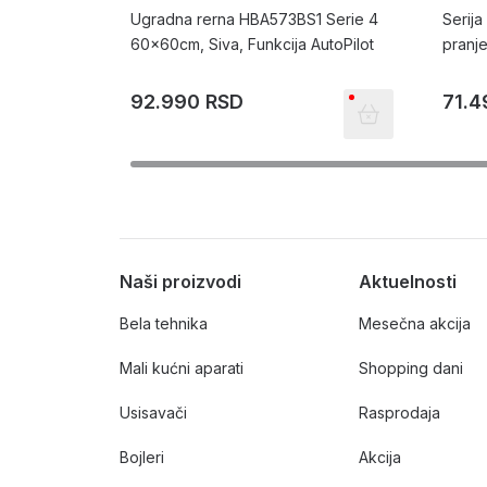
Ugradna rerna HBA573BS1 Serie 4
Serij
60x60cm, Siva, Funkcija AutoPilot
pranj
92.990 RSD
71.4
Naši proizvodi
Aktuelnosti
Bela tehnika
Mesečna akcija
Mali kućni aparati
Shopping dani
Usisavači
Rasprodaja
Bojleri
Akcija