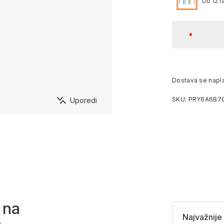
Do 12 r
Dostava se napl
SKU: PRY6A6B7
Uporedi
 na
Najvažnije 