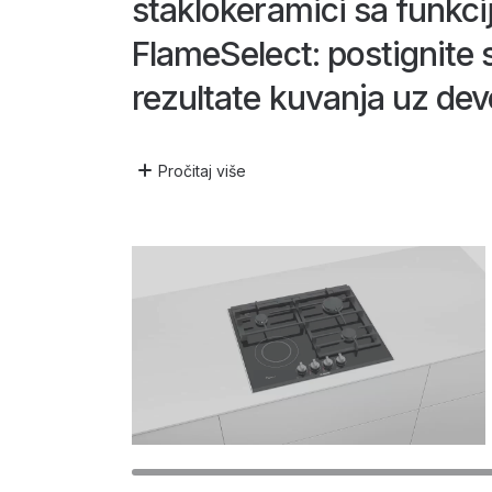
staklokeramici sa funkc
FlameSelect: postignite
rezultate kuvanja uz dev
definisanih nivoa snage.
Pročitaj
više