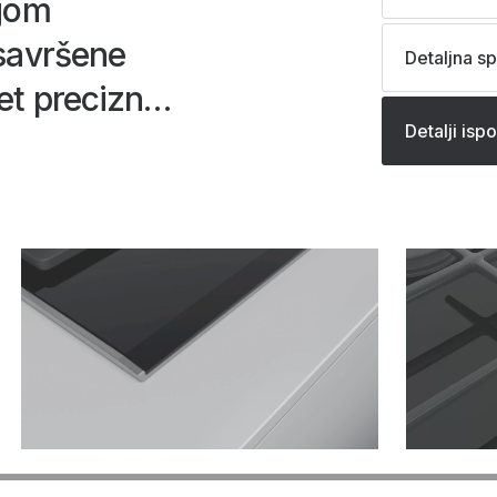
ijom
 savršene
Detaljna sp
et precizno
Detalji isp