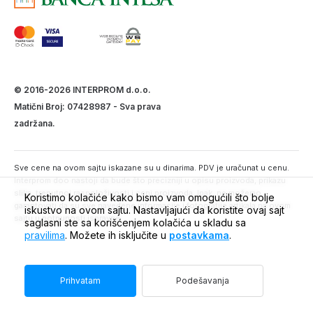
© 2016-2026 INTERPROM d.o.o.
Matični Broj: 07428987 - Sva prava
zadržana.
Sve cene na ovom sajtu iskazane su u dinarima. PDV je uračunat u cenu.
Interprom doo nastoji da bude što precizniji u opisu proizvoda, prikazu
slika, trenutnoj raspoloživosti i ceni proizvoda. Ipak, ne možemo
Koristimo kolačiće kako bismo vam omogućili što bolje
garantovati da su sve navedene informacije i fotografije artikala na ovom
iskustvo na ovom sajtu. Nastavljajući da koristite ovaj sajt
sajtu u potpunosti ispravne.
saglasni ste sa korišćenjem kolačića u skladu sa
pravilima
. Možete ih isključite u
postavkama
.
Prihvatam
Podešavanja