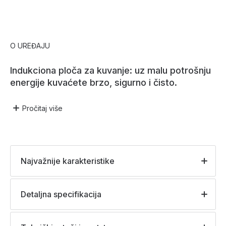
O UREĐAJU
Indukciona ploča za kuvanje: uz malu potrošnju
energije kuvaćete brzo, sigurno i čisto.
Pročitaj
više
Najvažnije karakteristike
Detaljna specifikacija