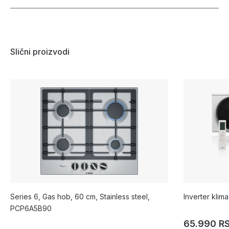
Slični proizvodi
Series 6, Gas hob, 60 cm, Stainless steel,
Inverter kli
PCP6A5B90
65.990 R