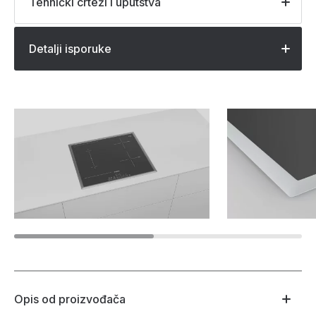
Tehnički crteži i uputstva
Detalji isporuke
Opis od proizvođača