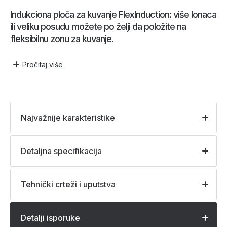
Indukciona ploča za kuvanje FlexInduction: više lonaca
ili veliku posudu možete po želji da položite na
fleksibilnu zonu za kuvanje.
Pročitaj
više
Najvažnije karakteristike
Detaljna specifikacija
Tehnički crteži i uputstva
Detalji isporuke