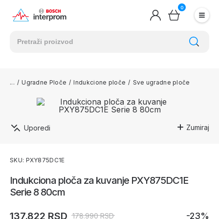
0
/
Ugradne Ploče
/
Indukcione ploče
/
Sve ugradne ploče
Zumiraj
Uporedi
SKU: PXY875DC1E
Indukciona ploča za kuvanje PXY875DC1E
Serie 8 80cm
137.822 RSD
-23%
178.990 RSD