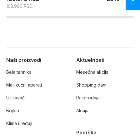
163.990 RSD
Naši proizvodi
Aktuelnosti
Bela tehnika
Mesečna akcija
Mali kućni aparati
Shopping dani
Usisavači
Rasprodaja
Bojleri
Akcija
Klima uređaji
Podrška