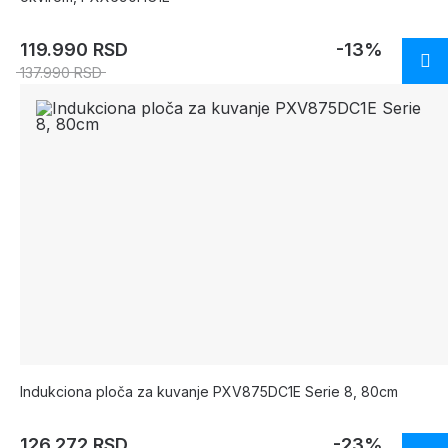
119.990 RSD
-13%
137.990 RSD
Indukciona ploča za kuvanje PXV875DC1E Serie 8, 80cm
126.272 RSD
-23%