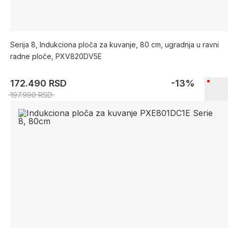
Serija 8, Indukciona ploča za kuvanje, 80 cm, ugradnja u ravni
radne ploče, PXV820DV5E
172.490 RSD
-13%
197.990 RSD