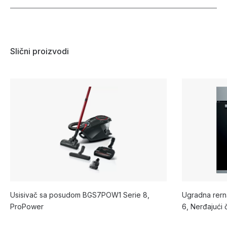
Slični proizvodi
Usisivač sa posudom BGS7POW1 Serie 8,
Ugradna rern
ProPower
6, Nerđajući 