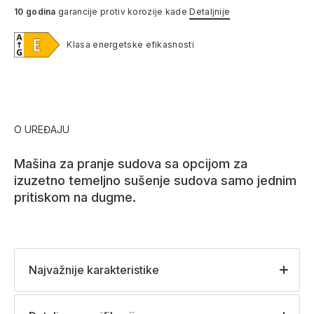
10 godina
garancije protiv korozije kade
Detaljnije
Klasa energetske efikasnosti
O UREĐAJU
Mašina za pranje sudova sa opcijom za
izuzetno temeljno sušenje sudova samo jednim
pritiskom na dugme.
Najvažnije karakteristike