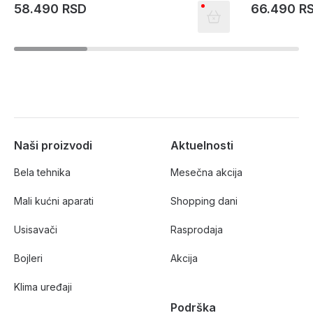
58.490 RSD
66.490 R
Naši proizvodi
Aktuelnosti
Bela tehnika
Mesečna akcija
Mali kućni aparati
Shopping dani
Usisavači
Rasprodaja
Bojleri
Akcija
Klima uređaji
Podrška