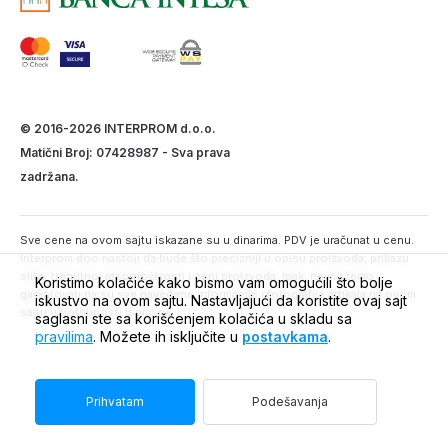
© 2016-2026 INTERPROM d.o.o.
Matični Broj: 07428987 - Sva prava
zadržana.
Sve cene na ovom sajtu iskazane su u dinarima. PDV je uračunat u cenu.
Interprom doo nastoji da bude što precizniji u opisu proizvoda, prikazu
slika, trenutnoj raspoloživosti i ceni proizvoda. Ipak, ne možemo
Koristimo kolačiće kako bismo vam omogućili što bolje
garantovati da su sve navedene informacije i fotografije artikala na ovom
iskustvo na ovom sajtu. Nastavljajući da koristite ovaj sajt
sajtu u potpunosti ispravne.
saglasni ste sa korišćenjem kolačića u skladu sa
pravilima
. Možete ih isključite u
postavkama
.
Prihvatam
Podešavanja