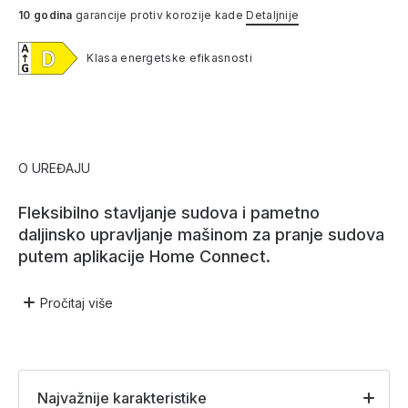
10 godina
garancije protiv korozije kade
Detaljnije
Klasa energetske efikasnosti
O UREĐAJU
Fleksibilno stavljanje sudova i pametno
daljinsko upravljanje mašinom za pranje sudova
putem aplikacije Home Connect.
Pročitaj
više
Najvažnije karakteristike