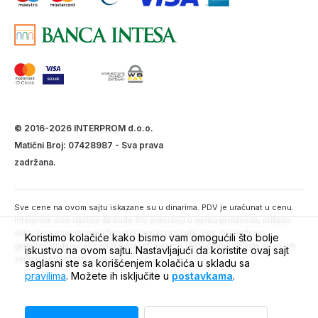
© 2016-2026 INTERPROM d.o.o.
Matični Broj: 07428987 - Sva prava
zadržana.
Sve cene na ovom sajtu iskazane su u dinarima. PDV je uračunat u cenu.
Interprom doo nastoji da bude što precizniji u opisu proizvoda, prikazu
slika, trenutnoj raspoloživosti i ceni proizvoda. Ipak, ne možemo
Koristimo kolačiće kako bismo vam omogućili što bolje
garantovati da su sve navedene informacije i fotografije artikala na ovom
iskustvo na ovom sajtu. Nastavljajući da koristite ovaj sajt
sajtu u potpunosti ispravne.
saglasni ste sa korišćenjem kolačića u skladu sa
pravilima
. Možete ih isključite u
postavkama
.