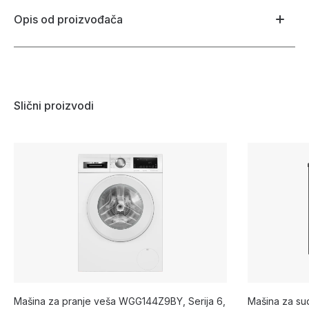
Opis od proizvođača
Slični proizvodi
Mašina za pranje veša WGG144Z9BY, Serija 6,
Mašina za s