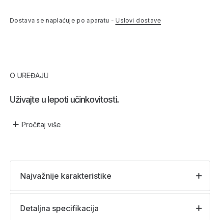
Dostava se naplaćuje po aparatu -
Uslovi dostave
O UREĐAJU
Uživajte u lepoti učinkovitosti.
Pročitaj
više
Najvažnije karakteristike
Detaljna specifikacija