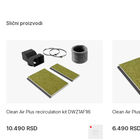
Slični proizvodi
Clean Air Plus recirculation kit DWZ1AF1I6
Clean Air Plu
10.490 RSD
6.490 RS