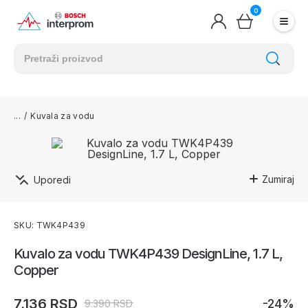
0
/
Kuvala za vodu
Zumiraj
Uporedi
SKU: TWK4P439
Kuvalo za vodu TWK4P439 DesignLine, 1.7 L,
Copper
7.136 RSD
-24%
9.390 RSD