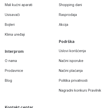
Mali kućni aparati
Shopping dani
Usisavači
Rasprodaja
Bojleri
Akcija
Klima uređaji
Podrška
Uslovi korišćenja
Interprom
O nama
Načini isporuke
Prodavnice
Načini plaćanja
Blog
Politika privatnosti
Nagradni konkurs Pravilnik
Kontakt centar