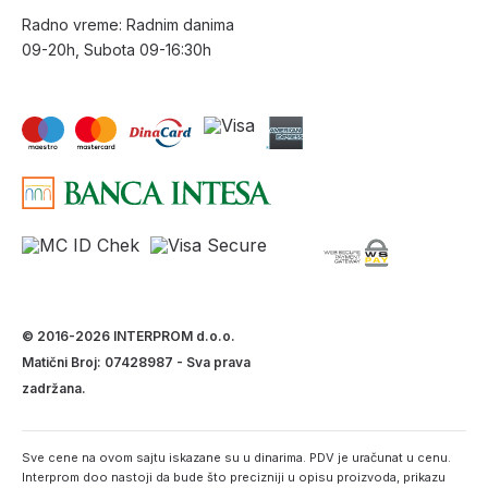
Radno vreme: Radnim danima
09-20h, Subota 09-16:30h
© 2016-2026 INTERPROM d.o.o.
Matični Broj: 07428987 - Sva prava
zadržana.
Sve cene na ovom sajtu iskazane su u dinarima. PDV je uračunat u cenu.
Interprom doo nastoji da bude što precizniji u opisu proizvoda, prikazu