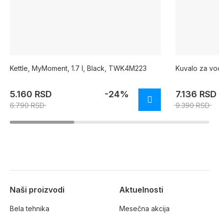
Kettle, MyMoment, 1.7 l, Black, TWK4M223
Kuvalo za vo
5.160 RSD
-24%
7.136 RSD
6.790 RSD
9.390 RSD
Naši proizvodi
Aktuelnosti
Bela tehnika
Mesečna akcija