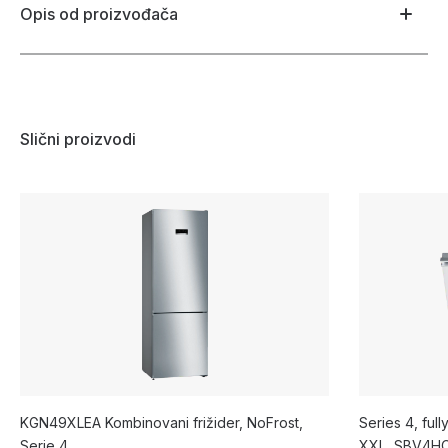
Opis od proizvođača
Slični proizvodi
KGN49XLEA Kombinovani frižider, NoFrost,
Series 4, ful
Serie 4
XXL, SBV4H