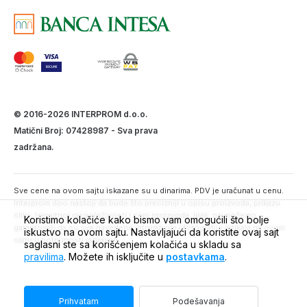
© 2016-2026 INTERPROM d.o.o.
Matični Broj: 07428987 - Sva prava
zadržana.
Sve cene na ovom sajtu iskazane su u dinarima. PDV je uračunat u cenu.
Interprom doo nastoji da bude što precizniji u opisu proizvoda, prikazu
slika, trenutnoj raspoloživosti i ceni proizvoda. Ipak, ne možemo
Koristimo kolačiće kako bismo vam omogućili što bolje
garantovati da su sve navedene informacije i fotografije artikala na ovom
iskustvo na ovom sajtu. Nastavljajući da koristite ovaj sajt
sajtu u potpunosti ispravne.
saglasni ste sa korišćenjem kolačića u skladu sa
pravilima
. Možete ih isključite u
postavkama
.
Prihvatam
Podešavanja