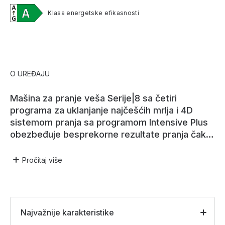
Klasa energetske efikasnosti
O UREĐAJU
Mašina za pranje veša Serije|8 sa četiri
programa za uklanjanje najčešćih mrlja i 4D
sistemom pranja sa programom Intensive Plus
obezbeđuje besprekorne rezultate pranja čak i
kod najizazovnijih punjenja.
Pročitaj
više
Najvažnije karakteristike