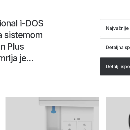
ional i-DOS
Najvažnije 
sa sistemom
n Plus
Detaljna sp
rlja je
Detalji isp
tnija mašina
a sve radi