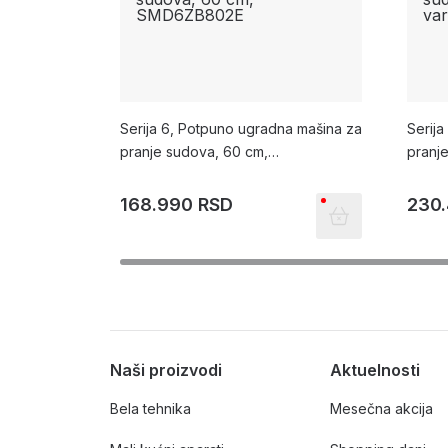
Serija 6, Potpuno ugradna mašina za
Serij
pranje sudova, 60 cm,
pranj
SMD6ZB802E
vario
168.990 RSD
230
Naši proizvodi
Aktuelnosti
Bela tehnika
Mesečna akcija