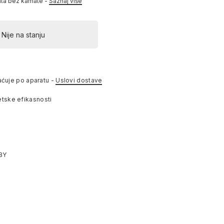
ata bez kamate -
Saznaj više
Nije na stanju
aćuje po aparatu -
Uslovi dostave
tske efikasnosti
BY