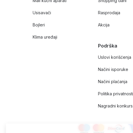
Mali kućni aparati
Shopping dani
Usisavači
Rasprodaja
Bojleri
Akcija
Klima uređaji
Podrška
Uslovi korišćenja
Načini isporuke
Načini plaćanja
Politika privatnost
Nagradni konkurs 