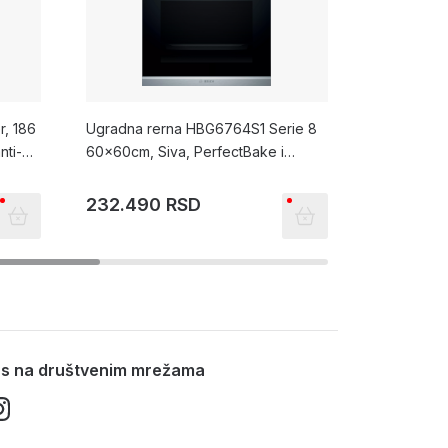
r, 186
Ugradna rerna HBG6764S1 Serie 8
Ugradna re
nti-
60x60cm, Siva, PerfectBake i
60 x 60 cm
PerfectRoast
232.490 RSD
177.990
nas na društvenim mrežama