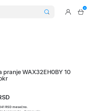
0
a pranje WAX32EH0BY 10
okr
RSD
041 RSD mesečno.