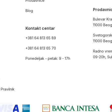
Prodavnice
Prodavni
Blog
Bulevar Kra
11000 Beo
Kontakt centar
Svetogorsk
+381 64 813 65 89
11000 Beo
+381 64 813 65 70
Radno vrem
09-20h, Su
Ponedeljak - petak: 9 - 17h
i
Pravilnik