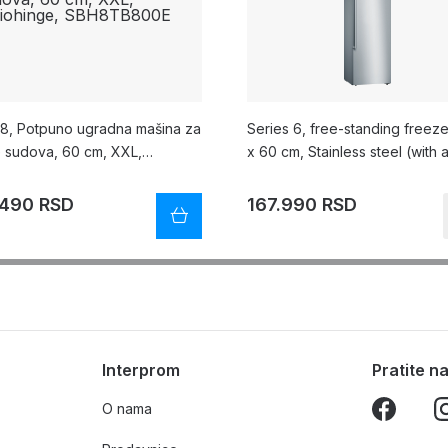
a 8, Potpuno ugradna mašina za
Series 6, free-standing freeze
e sudova, 60 cm, XXL,
x 60 cm, Stainless steel (with a
hinge, SBH8TB800E
fingerprint), GSN36AIEP
.490 RSD
167.990 RSD
Interprom
Pratite 
O nama