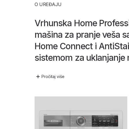
O UREĐAJU
Vrhunska Home Profess
mašina za pranje veša 
Home Connect i AntiStai
sistemom za uklanjanje m
najprikladnija i najpame
Pročitaj
više
za pranje veša ikada, koj
automatski.