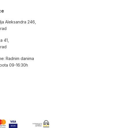
ce
lja Aleksandra 246,
grad
a 41,
grad
e: Radnim danima
bota 09-16:30h