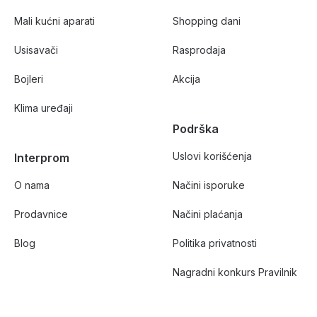
Mali kućni aparati
Shopping dani
Usisavači
Rasprodaja
Bojleri
Akcija
Klima uređaji
Podrška
Uslovi korišćenja
Interprom
O nama
Načini isporuke
Prodavnice
Načini plaćanja
Blog
Politika privatnosti
Nagradni konkurs Pravilnik