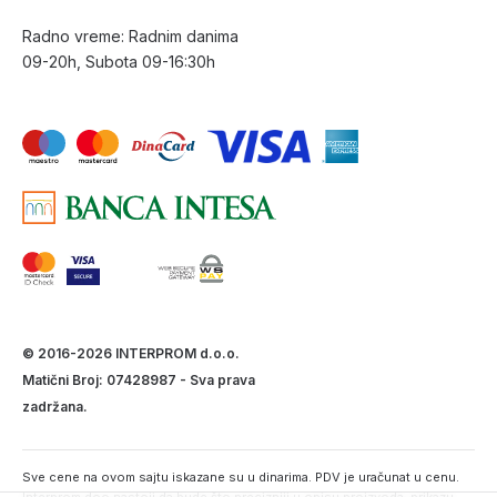
Radno vreme: Radnim danima
09-20h, Subota 09-16:30h
© 2016-2026 INTERPROM d.o.o.
Matični Broj: 07428987 - Sva prava
zadržana.
Sve cene na ovom sajtu iskazane su u dinarima. PDV je uračunat u cenu.
Interprom doo nastoji da bude što precizniji u opisu proizvoda, prikazu