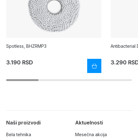
Spotless, BHZRMP3
Antibacteria
3.190 RSD
3.290 RS
Naši proizvodi
Aktuelnosti
Bela tehnika
Mesečna akcija