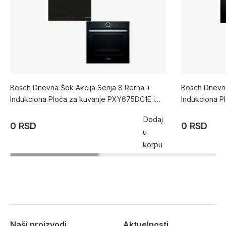
Bosch Dnevna Šok Akcija Serija 8 Rerna +
Bosch Dnevna
Indukciona Ploča za kuvanje PXY675DC1E i
Indukciona P
HBG675BB1
HBA573BB1
Dodaj
0 RSD
0 RSD
u
korpu
Naši proizvodi
Aktuelnosti