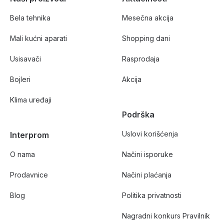
Bela tehnika
Mesečna akcija
Mali kućni aparati
Shopping dani
Usisavači
Rasprodaja
Bojleri
Akcija
Klima uređaji
Podrška
Uslovi korišćenja
Interprom
O nama
Načini isporuke
Prodavnice
Načini plaćanja
Blog
Politika privatnosti
Nagradni konkurs Pravilnik