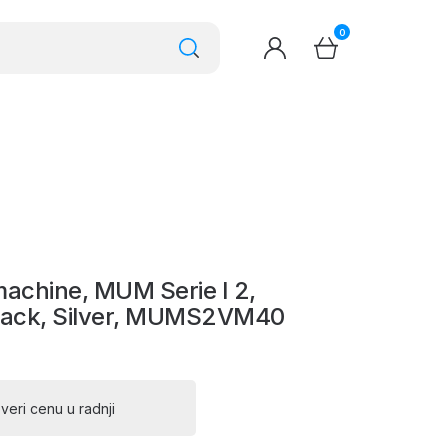
0
machine, MUM Serie I 2,
lack, Silver, MUMS2VM40
veri cenu u radnji