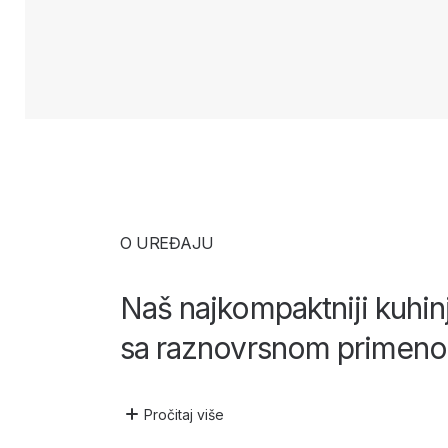
O UREĐAJU
Naš najkompaktniji kuhinj
sa raznovrsnom primen
Pročitaj
više