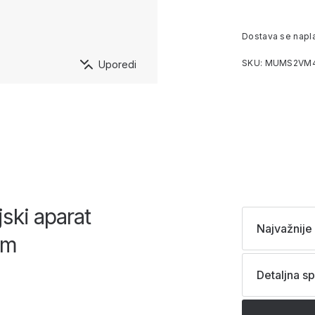
Dostava se napl
SKU: MUMS2VM
Uporedi
ski aparat
Najvažnije 
om
Detaljna sp