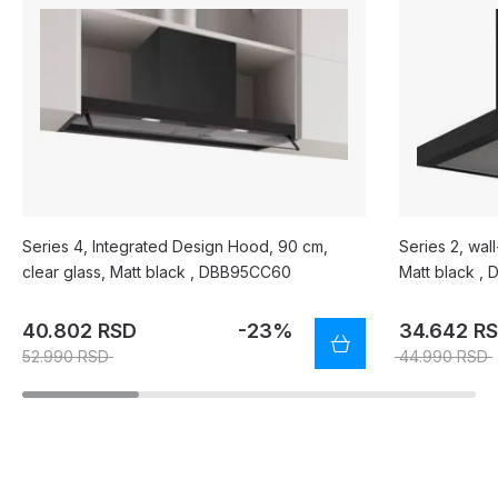
Series 4, Integrated Design Hood, 90 cm,
Series 2, wa
clear glass, Matt black , DBB95CC60
Matt black 
40.802 RSD
-23%
34.642 R
52.990 RSD
44.990 RSD