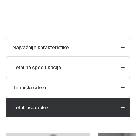
Najvažnije karakteristike
Detaljna specifikacija
Tehnički crteži
Detalji isporuke