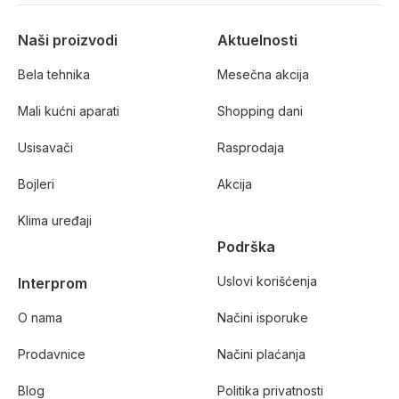
Naši proizvodi
Aktuelnosti
Bela tehnika
Mesečna akcija
Mali kućni aparati
Shopping dani
Usisavači
Rasprodaja
Bojleri
Akcija
Klima uređaji
Podrška
Uslovi korišćenja
Interprom
O nama
Načini isporuke
Prodavnice
Načini plaćanja
Blog
Politika privatnosti