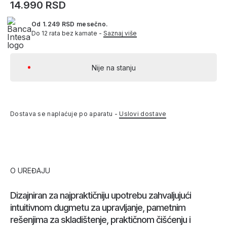
14.990 RSD
Od 1.249 RSD mesečno.
Do 12 rata bez kamate -
Saznaj više
Nije na stanju
Dostava se naplaćuje po aparatu -
Uslovi dostave
O UREĐAJU
Dizajniran za najpraktičniju upotrebu zahvaljujući
intuitivnom dugmetu za upravljanje, pametnim
rešenjima za skladištenje, praktičnom čišćenju i