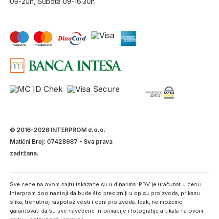
09-20h, Subota 09-16:30h
© 2016-2026 INTERPROM d.o.o.
Matični Broj: 07428987 - Sva prava
zadržana.
Sve cene na ovom sajtu iskazane su u dinarima. PDV je uračunat u cenu.
Interprom doo nastoji da bude što precizniji u opisu proizvoda, prikazu
slika, trenutnoj raspoloživosti i ceni proizvoda. Ipak, ne možemo
garantovati da su sve navedene informacije i fotografije artikala na ovom