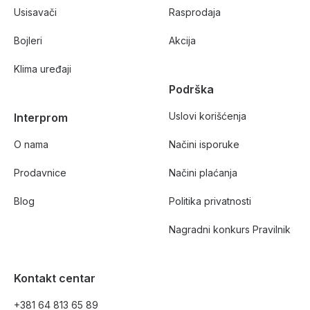
Usisavači
Rasprodaja
Bojleri
Akcija
Klima uređaji
Podrška
Uslovi korišćenja
Interprom
O nama
Načini isporuke
Prodavnice
Načini plaćanja
Blog
Politika privatnosti
Nagradni konkurs Pravilnik
Kontakt centar
+381 64 813 65 89