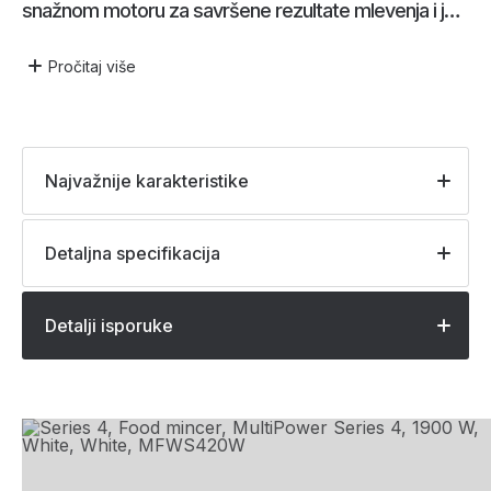
snažnom motoru za savršene rezultate mlevenja i još
mnogo toga
Pročitaj
više
Najvažnije karakteristike
Detaljna specifikacija
Detalji isporuke