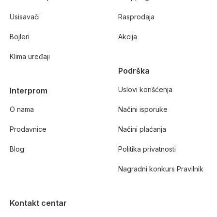
Usisavači
Rasprodaja
Bojleri
Akcija
Klima uređaji
Podrška
Uslovi korišćenja
Interprom
O nama
Načini isporuke
Prodavnice
Načini plaćanja
Blog
Politika privatnosti
Nagradni konkurs Pravilnik
Kontakt centar