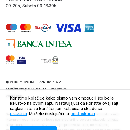
09-20h, Subota 09-16:30h
© 2016-2026 INTERPROM d.o.o.
Matični Broj: 07428987 - Sva prava
zadržana.
Koristimo kolačiće kako bismo vam omogućili što bolje
iskustvo na ovom sajtu. Nastavljajući da koristite ovaj sajt
saglasni ste sa korišćenjem kolačića u skladu sa
pravilima
. Možete ih isključite u
postavkama
.
Sve cene na ovom sajtu iskazane su u dinarima. PDV je uračunat u cenu.
Interprom doo nastoji da bude što precizniji u opisu proizvoda, prikazu
slika, trenutnoj raspoloživosti i ceni proizvoda. Ipak, ne možemo
garantovati da su sve navedene informacije i fotografije artikala na ovom