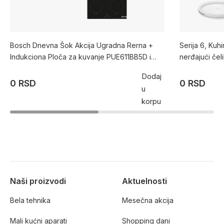
Bosch Dnevna Šok Akcija Ugradna Rerna +
Serija 6, Kuh
Indukciona Ploča za kuvanje PUE611BB5D i
nerđajući č
HBA573BB1
Dodaj
0 RSD
0 RSD
u
korpu
Naši proizvodi
Aktuelnosti
Bela tehnika
Mesečna akcija
Mali kućni aparati
Shopping dani