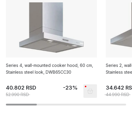
Series 4, wall-mounted cooker hood, 60 cm,
Series 2, wa
Stainless steel look, DWB65CC30
Stainless st
40.802 RSD
-23%
34.642 R
52.990 RSD
44.990 RSD