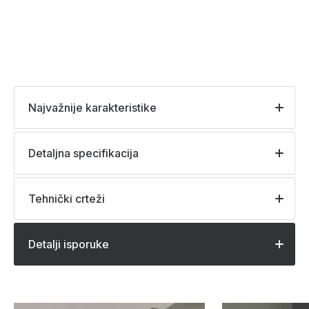
Najvažnije karakteristike
Detaljna specifikacija
Tehnički crteži
Detalji isporuke