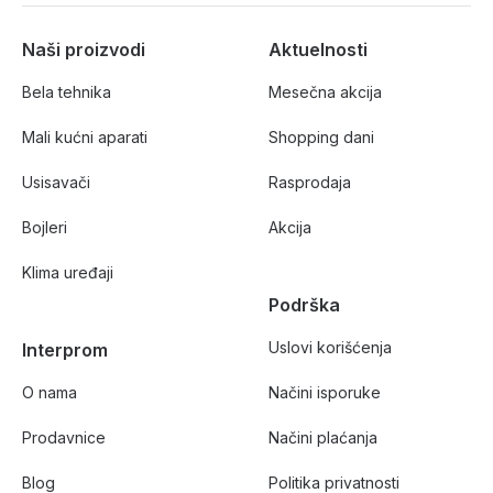
Naši proizvodi
Aktuelnosti
Bela tehnika
Mesečna akcija
Mali kućni aparati
Shopping dani
Usisavači
Rasprodaja
Bojleri
Akcija
Klima uređaji
Podrška
Uslovi korišćenja
Interprom
O nama
Načini isporuke
Prodavnice
Načini plaćanja
Blog
Politika privatnosti