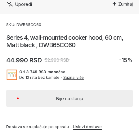
Zumiraj
Uporedi
SKU: DWB65CC60
Series 4, wall-mounted cooker hood, 60 cm,
Matt black , DWB65CC60
44.990 RSD
-15%
52.990 RSD
Od 3.749 RSD mesečno.
Do 12 rata bez kamate -
Saznaj više
Nije na stanju
Dostava se naplaćuje po aparatu -
Uslovi dostave