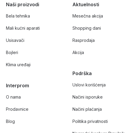
Naši proizvodi
Aktuelnosti
Bela tehnika
Mesečna akcija
Mali kućni aparati
Shopping dani
Usisavači
Rasprodaja
Bojleri
Akcija
Klima uređaji
Podrška
Uslovi korišćenja
Interprom
O nama
Načini isporuke
Prodavnice
Načini plaćanja
Blog
Politika privatnosti