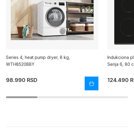
Series 4, heat pump dryer, 8 kg,
Indukciona p
WTH8520BBY
Serija 6, 80 
98.990 RSD
124.490 