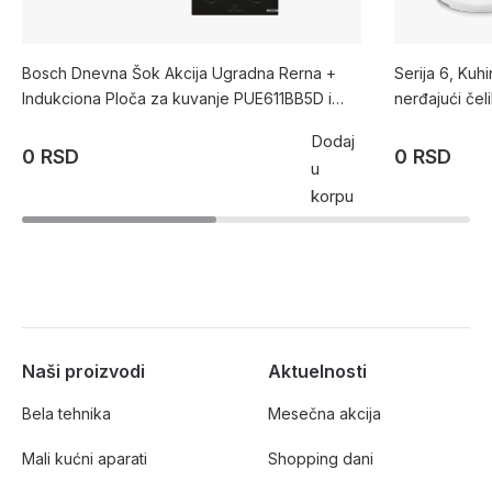
Bosch Dnevna Šok Akcija Ugradna Rerna +
Serija 6, Kuh
Indukciona Ploča za kuvanje PUE611BB5D i
nerđajući č
HBA573BB1
Dodaj
0 RSD
0 RSD
u
korpu
Naši proizvodi
Aktuelnosti
Bela tehnika
Mesečna akcija
Mali kućni aparati
Shopping dani