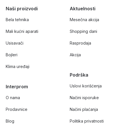
Naši proizvodi
Aktuelnosti
Bela tehnika
Mesečna akcija
Mali kućni aparati
Shopping dani
Usisavači
Rasprodaja
Bojleri
Akcija
Klima uređaji
Podrška
Uslovi korišćenja
Interprom
O nama
Načini isporuke
Prodavnice
Načini plaćanja
Blog
Politika privatnosti