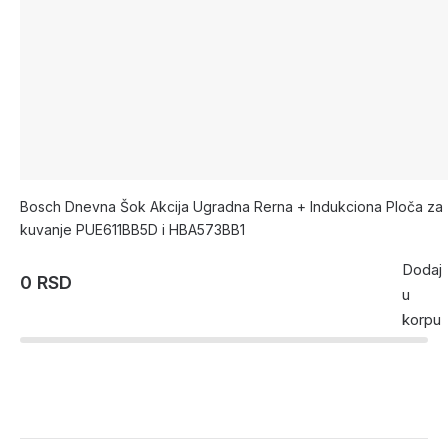
Bosch Dnevna Šok Akcija Ugradna Rerna + Indukciona Ploča za
kuvanje PUE611BB5D i HBA573BB1
Dodaj
0 RSD
u
korpu