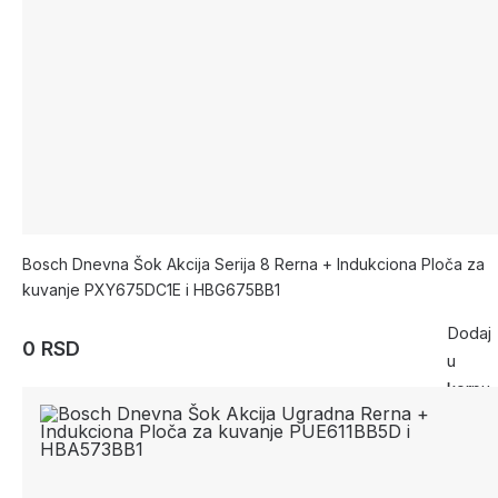
Bosch Dnevna Šok Akcija Serija 8 Rerna + Indukciona Ploča za
kuvanje PXY675DC1E i HBG675BB1
Dodaj
0 RSD
u
korpu