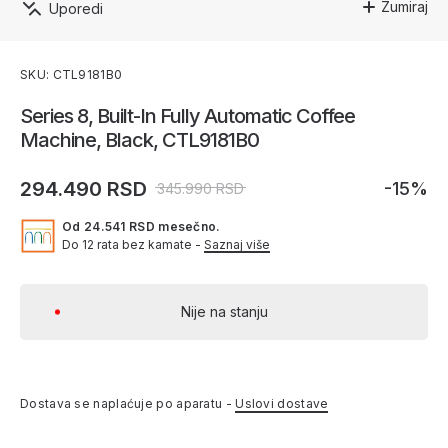
Zumiraj
Uporedi
SKU: CTL9181B0
Series 8, Built-In Fully Automatic Coffee
Machine, Black, CTL9181B0
294.490 RSD
-15%
345.990 RSD
Od 24.541 RSD mesečno.
Do 12 rata bez kamate -
Saznaj više
Nije na stanju
Dostava se naplaćuje po aparatu -
Uslovi dostave