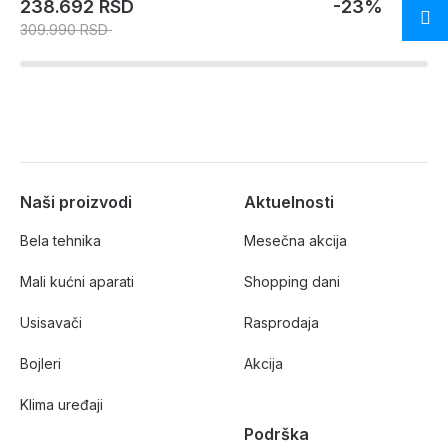
238.692 RSD
-23%
309.990 RSD
Naši proizvodi
Aktuelnosti
Bela tehnika
Mesečna akcija
Mali kućni aparati
Shopping dani
Usisavači
Rasprodaja
Bojleri
Akcija
Klima uređaji
Podrška