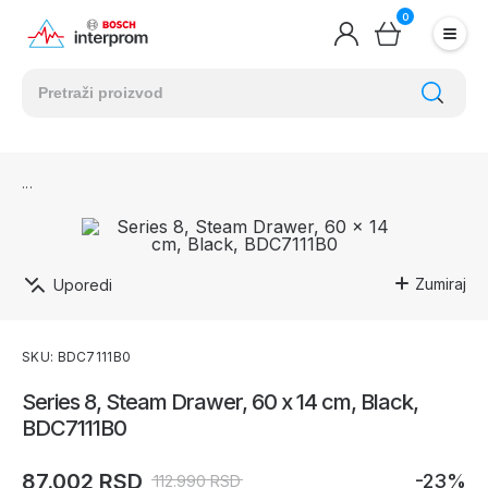
0
Zumiraj
Uporedi
SKU: BDC7111B0
Series 8, Steam Drawer, 60 x 14 cm, Black,
BDC7111B0
87.002 RSD
-23%
112.990 RSD