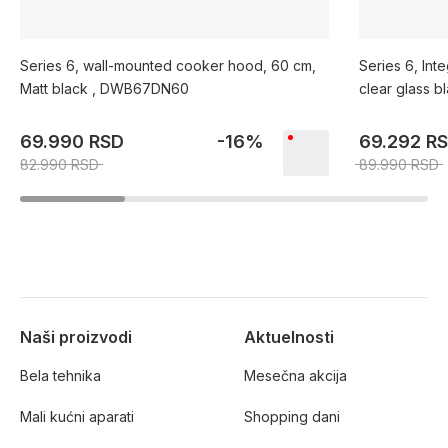
Series 6, wall-mounted cooker hood, 60 cm,
Series 6, In
Matt black , DWB67DN60
clear glass bl
DBB87DP60
69.990 RSD
-16%
69.292 R
82.990 RSD
89.990 RSD
Naši proizvodi
Aktuelnosti
Bela tehnika
Mesečna akcija
Mali kućni aparati
Shopping dani