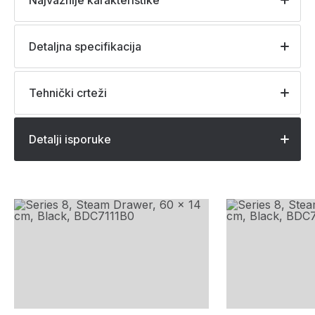
Najvažnije karakteristike
Detaljna specifikacija
Tehnički crteži
Detalji isporuke