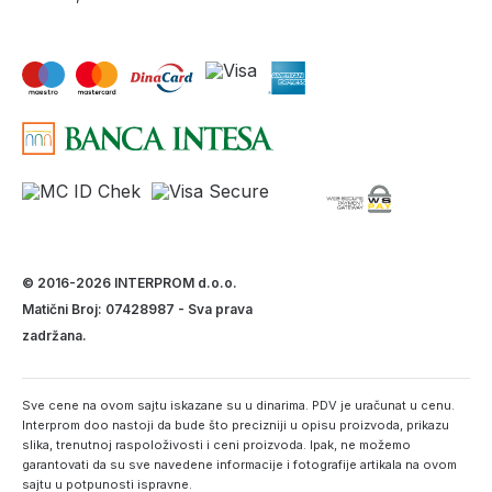
© 2016-2026 INTERPROM d.o.o.
Matični Broj: 07428987 - Sva prava
zadržana.
Sve cene na ovom sajtu iskazane su u dinarima. PDV je uračunat u cenu.
Interprom doo nastoji da bude što precizniji u opisu proizvoda, prikazu
slika, trenutnoj raspoloživosti i ceni proizvoda. Ipak, ne možemo
garantovati da su sve navedene informacije i fotografije artikala na ovom
sajtu u potpunosti ispravne.