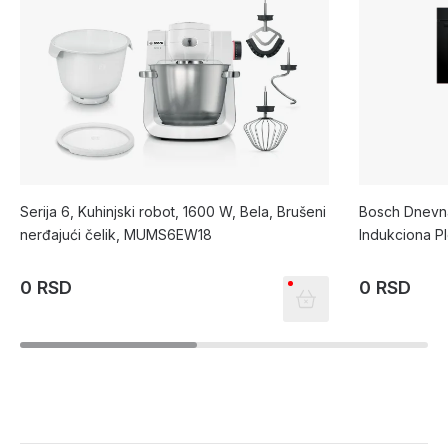
Serija 6, Kuhinjski robot, 1600 W, Bela, Brušeni
Bosch Dnevna
nerđajući čelik, MUMS6EW18
Indukciona P
HBA573BB1
0 RSD
0 RSD