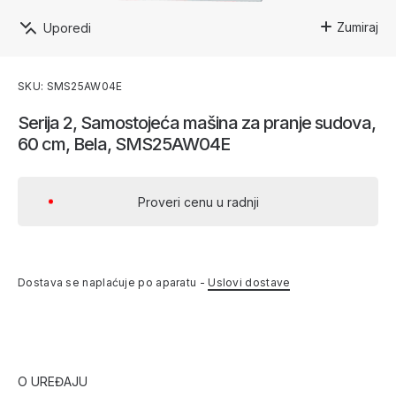
Zumiraj
Uporedi
SKU: SMS25AW04E
Serija 2, Samostojeća mašina za pranje sudova,
60 cm, Bela, SMS25AW04E
Proveri cenu u radnji
Dostava se naplaćuje po aparatu -
Uslovi dostave
O UREĐAJU