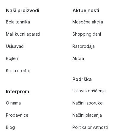
Naši proizvodi
Aktuelnosti
Bela tehnika
Mesečna akcija
Mali kućni aparati
Shopping dani
Usisavači
Rasprodaja
Bojleri
Akcija
Klima uređaji
Podrška
Uslovi korišćenja
Interprom
O nama
Načini isporuke
Prodavnice
Načini plaćanja
Blog
Politika privatnosti