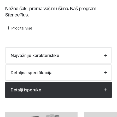
Nežne čak i prema vašim ušima. Naš program
SilencePlus.
Pročitaj
više
Najvažnije karakteristike
Detaljna specifikacija
Detalji isporuke