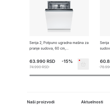
Serija 2, Potpuno ugradna mašina za
Serija
pranje sudova, 60 cm,
sudov
SMV2HVX06E
SMI4
63.990 RSD
-15%
60.
74.990 RSD
78.99
Naši proizvodi
Aktuelnosti