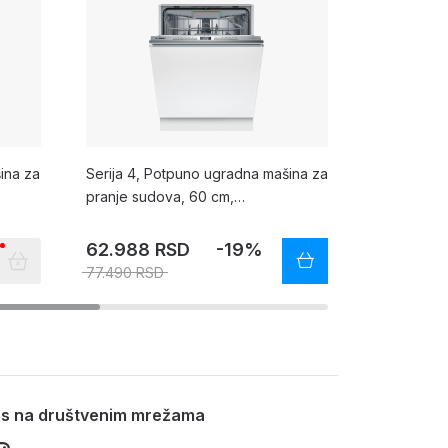
ina za
Serija 4, Potpuno ugradna mašina za
Ugradna ma
pranje sudova, 60 cm,
SMV46KX04E
SMV4EVX09E
program
62.988 RSD
-19%
64.672 
77.490 RSD
83.990 RS
nas na društvenim mrežama