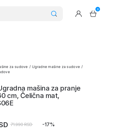
0
šine za sudove
/
Ugradne mašine za sudove
/
sudove
 Ugradna mašina za pranje
0 cm, Čelična mat,
S06E
RSD
-17%
71.990 RSD