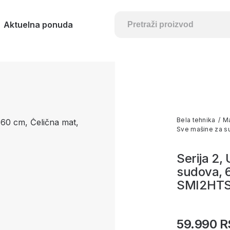
Aktuelna ponuda
Bela tehnika
/
Ma
Sve mašine za 
Serija 2,
sudova, 6
SMI2HT
59.990 