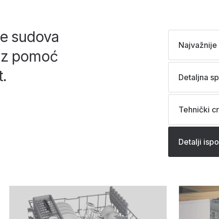
je sudova
Najvažnije 
 uz pomoć
.
Detaljna sp
Tehnički cr
Detalji isp