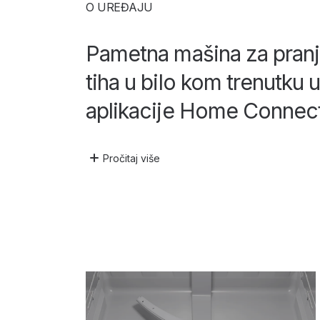
O UREĐAJU
Pametna mašina za pran
tiha u bilo kom trenutku
aplikacije Home Connect
Pročitaj
više