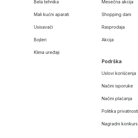
Bela tehnika
Mesečna akcija
Mali kućni aparati
Shopping dani
Usisavači
Rasprodaja
Bojleri
Akcija
Klima uređaji
Podrška
Uslovi korišćenja
Načini isporuke
Načini plaćanja
Politika privatnost
Nagradni konkurs 