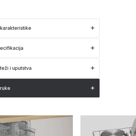
karakteristike
ecifikacija
teži i uputstva
oruke