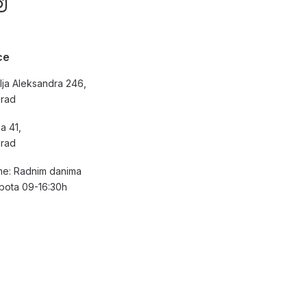
ce
lja Aleksandra 246,
grad
a 41,
grad
e: Radnim danima
bota 09-16:30h