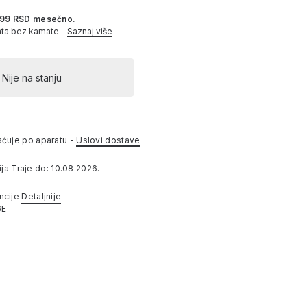
999 RSD mesečno.
ata bez kamate -
Saznaj više
Nije na stanju
aćuje po aparatu -
Uslovi dostave
ja Traje do: 10.08.2026.
ncije
Detaljnije
6E