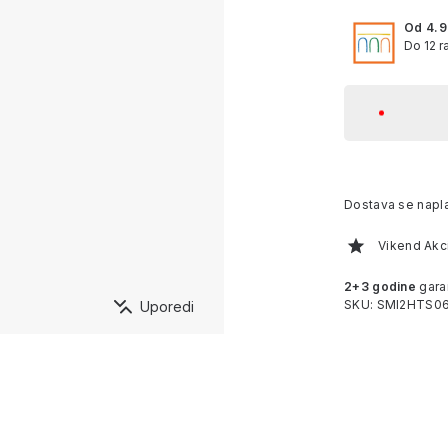
Od 4.
Do 12 r
Dostava se napl
Vikend Akci
2+3 godine
gara
SKU: SMI2HTS0
Uporedi