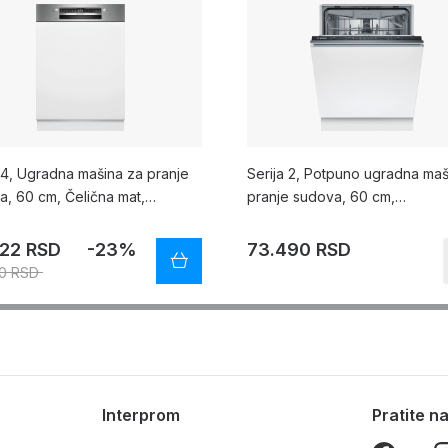
 4, Ugradna mašina za pranje
Serija 2, Potpuno ugradna maš
a, 60 cm, Čelična mat,
pranje sudova, 60 cm,
HVS14E
SMV25EX06F
822 RSD
-23%
73.490 RSD
0 RSD
Interprom
Pratite 