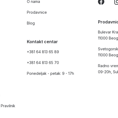
O nama
Prodavnice
Prodavni
Blog
Bulevar Kra
11000 Beo
Kontakt centar
Svetogorsk
+381 64 813 65 89
11000 Beo
+381 64 813 65 70
Radno vrem
09-20h, Su
Ponedeljak - petak: 9 - 17h
i
Pravilnik