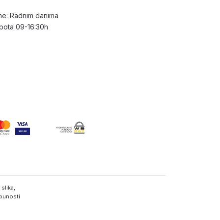
e: Radnim danima
bota 09-16:30h
slika,
tpunosti