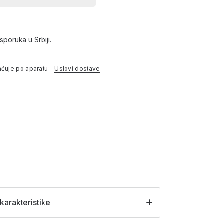
sporuka u Srbiji.
aćuje po aparatu -
Uslovi dostave
karakteristike