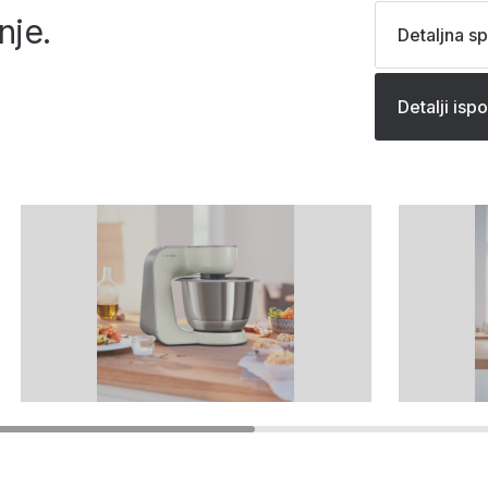
nje.
Detaljna sp
Detalji isp