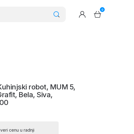
0
 Kuhinjski robot, MUM 5,
afit, Bela, Siva,
00
veri cenu u radnji