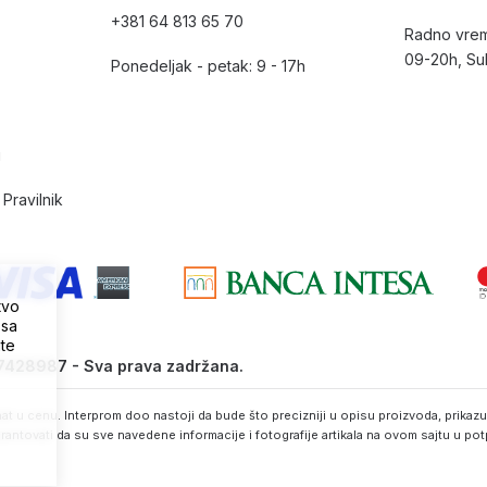
+381 64 813 65 70
Radno vrem
09-20h, Su
Ponedeljak - petak: 9 - 17h
i
Pravilnik
tvo
 sa
ite
07428987 - Sva prava zadržana.
t u cenu. Interprom doo nastoji da bude što precizniji u opisu proizvoda, prikazu 
rantovati da su sve navedene informacije i fotografije artikala na ovom sajtu u po