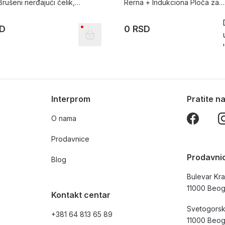
Brušeni nerđajući čelik,
Rerna + Indukciona Ploča za
6EW18
kuvanje PUE611BB5D i HBA57
SD
0 RSD
Interprom
Pratite 
O nama
Prodavnice
Prodavni
Blog
Bulevar Kra
11000 Beo
Kontakt centar
Svetogorsk
+381 64 813 65 89
11000 Beo