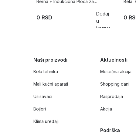
Rerna + Indukciona Ploča za
Bela, 
kuvanje PXY675DC1E i HBG675BB1
MUMS
Dodaj
0 RSD
0 R
u
korpu
Naši proizvodi
Aktuelnosti
Bela tehnika
Mesečna akcija
Mali kućni aparati
Shopping dani
Usisavači
Rasprodaja
Bojleri
Akcija
Klima uređaji
Podrška