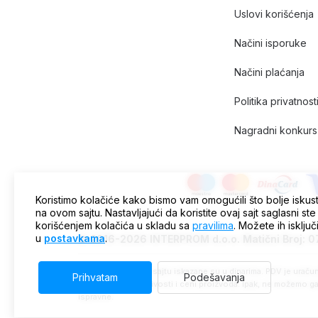
Uslovi korišćenja
Načini isporuke
Načini plaćanja
Politika privatnost
Nagradni konkurs 
Koristimo kolačiće kako bismo vam omogućili što bolje iskus
na ovom sajtu. Nastavljajući da koristite ovaj sajt saglasni ste
korišćenjem kolačića u skladu sa
pravilima
. Možete ih isključ
u
postavkama
.
© 2016-2026 INTERPROM d.o.o. Matični Broj: 
Sve cene na ovom sajtu iskazane su u dinarima. PDV je uračuna
Prihvatam
Podešavanja
trenutnoj raspoloživosti i ceni proizvoda. Ipak, ne možemo ga
ispravne.