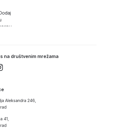
3BB1
Dodaj
u
korpu
nas na društvenim mrežama
ce
lja Aleksandra 246,
grad
a 41,
grad