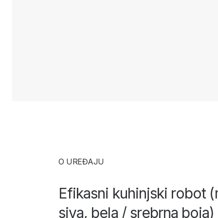
O UREĐAJU
Efikasni kuhinjski robot 
siva, bela / srebrna boja)