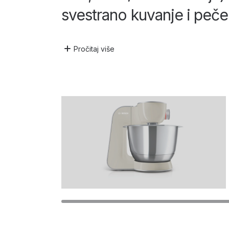
svestrano kuvanje i peče
Pročitaj
više