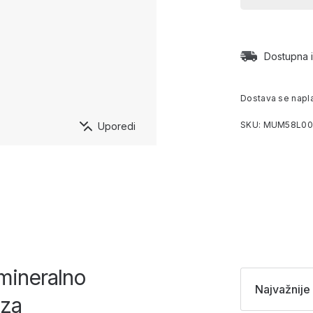
Dostupna i
Dostava se napl
SKU: MUM58L00
Uporedi
(mineralno
Najvažnije 
 za